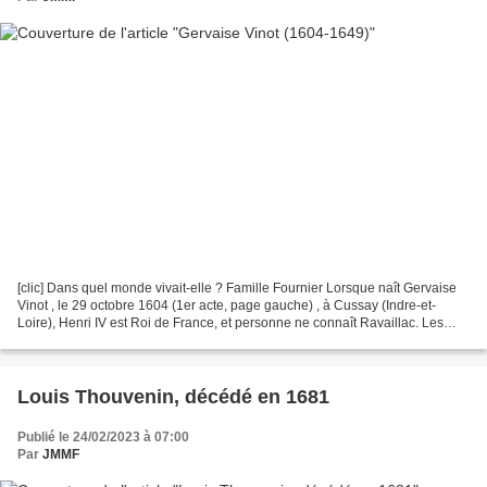
[clic] Dans quel monde vivait-elle ? Famille Fournier Lorsque naît Gervaise
Vinot , le 29 octobre 1604 (1er acte, page gauche) , à Cussay (Indre-et-
Loire), Henri IV est Roi de France, et personne ne connaît Ravaillac. Les
guerres de religion sont en sommeil...
Louis Thouvenin, décédé en 1681
Publié le 24/02/2023 à 07:00
Par
JMMF