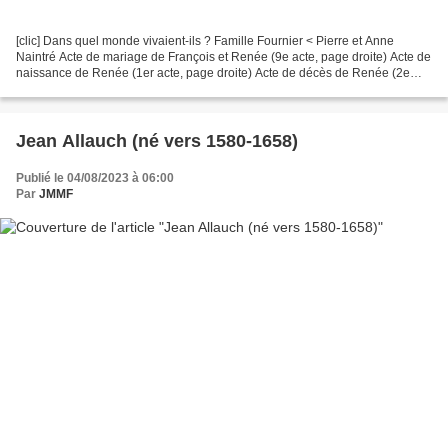
[clic] Dans quel monde vivaient-ils ? Famille Fournier < Pierre et Anne
Naintré Acte de mariage de François et Renée (9e acte, page droite) Acte de
naissance de Renée (1er acte, page droite) Acte de décès de Renée (2e
acte, page gauche) Les défis d'écriture...
Jean Allauch (né vers 1580-1658)
Publié le 04/08/2023 à 06:00
Par
JMMF