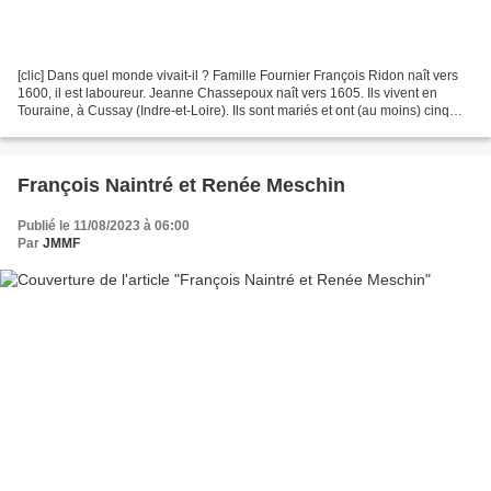
[clic] Dans quel monde vivait-il ? Famille Fournier François Ridon naît vers
1600, il est laboureur. Jeanne Chassepoux naît vers 1605. Ils vivent en
Touraine, à Cussay (Indre-et-Loire). Ils sont mariés et ont (au moins) cinq
enfants : Jeanne, née en 1624...
François Naintré et Renée Meschin
Publié le 11/08/2023 à 06:00
Par
JMMF