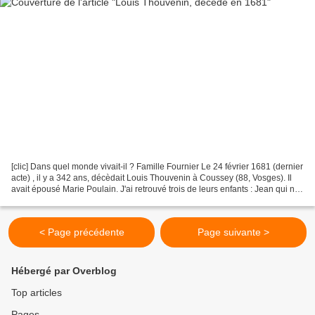
[clic] Dans quel monde vivait-il ? Famille Fournier Le 24 février 1681 (dernier
acte) , il y a 342 ans, décèdait Louis Thouvenin à Coussey (88, Vosges). Il
avait épousé Marie Poulain. J'ai retrouvé trois de leurs enfants : Jean qui naît
le 18 août 1669...
< Page précédente
Page suivante >
Hébergé par Overblog
Top articles
Pages