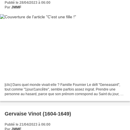
Publié le 28/04/2023 à 06:00
Par
JMMF
[clic] Dans quel monde vivait-elle ? Famille Fournier Le défi "Geneasaint",
tout comme "1jour/1ancêtre", semble parfois assez ingrat. Prendre une
personne au hasard, parce que son prénom correspond au Saint du jour, ou
parce qu'elle a connu un événement...
Gervaise Vinot (1604-1649)
Publié le 21/04/2023 à 06:00
Par
JMMF