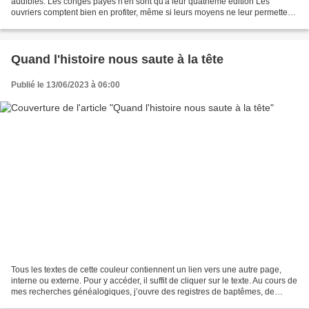
audibles. Les congés payés n'en sont qu'à leur quatrième édition Les
ouvriers comptent bien en profiter, même si leurs moyens ne leur permettent
pas des rêves de Riviera. Les...
Quand l'histoire nous saute à la tête
Publié le 13/06/2023 à 06:00
Tous les textes de cette couleur contiennent un lien vers une autre page,
interne ou externe. Pour y accéder, il suffit de cliquer sur le texte. Au cours de
mes recherches généalogiques, j’ouvre des registres de baptêmes, de
mariages, de décès, de façon...