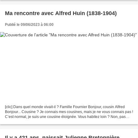
Ma rencontre avec Alfred Huin (1838-1904)
Publié le 09/06/2023 à 06:00
[clic] Dans quel monde vivait-il ? Famille Fournier Bonjour, cousin Alfred
Bonjour... Cousine ? Je connais mes cousines, mais je ne vous connais pas !
C’est normal, je suis une cousine éloignée. Vous habitez loin ? Non, pas
vraiment. Je voulais dire éloignée...
Il y a 421 ans, naissait Julienne Bretonnière