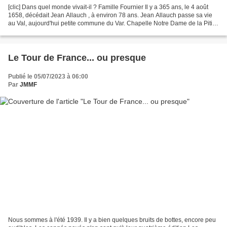
[clic] Dans quel monde vivait-il ? Famille Fournier Il y a 365 ans, le 4 août
1658, décédait Jean Allauch , à environ 78 ans. Jean Allauch passe sa vie
au Val, aujourd'hui petite commune du Var. Chapelle Notre Dame de la Pitié
Jean vit dans le Comté de...
Le Tour de France... ou presque
Publié le 05/07/2023 à 06:00
Par
JMMF
Nous sommes à l'été 1939. Il y a bien quelques bruits de bottes, encore peu