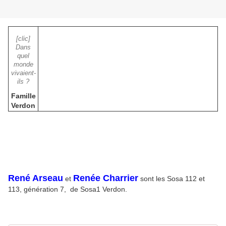
[clic]
Dans
quel
monde
vivaient-
ils ?
Famille
Verdon
René Arseau
Renée Charrier
et
sont les Sosa 112 et
113, génération 7, de Sosa1 Verdon.