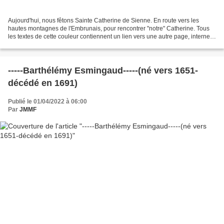
Aujourd'hui, nous fêtons Sainte Catherine de Sienne. En route vers les
hautes montagnes de l'Embrunais, pour rencontrer "notre" Catherine. Tous
les textes de cette couleur contiennent un lien vers une autre page, interne
ou externe. Pour y accéder, il...
-----Barthélémy Esmingaud-----(né vers 1651-
décédé en 1691)
Publié le 01/04/2022 à 06:00
Par
JMMF