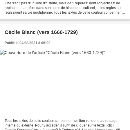
Il ne s'agit pas d'un livre d'histoire, mais de "Repères" dont l'objectif est de
replacer un ancêtre dans son contexte historique, culturel, et les règles qui
régissaient sa vie quotidienne. Tous les textes de cette couleur contiennent
un lien vers une...
Cécile Blanc (vers 1660-1729)
Publié le 04/08/2021 à 06:00
Tous les textes de cette couleur contiennent un lien vers une autre page,
interne ou externe. Pour y accéder, il suffit de cliquer sur le texte. [clic]
Famille Fournier Cécile Blanc naît à Embrun (05, Hautes-Alpes), vers 1650-