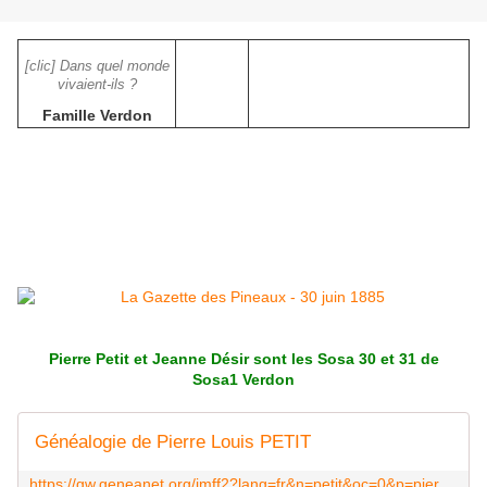
[clic] Dans quel monde
vivaient-ils ?
Famille Verdon
Pierre Petit et Jeanne Désir sont les Sosa 30 et 31 de
Sosa1 Verdon
Généalogie de Pierre Louis PETIT
https://gw.geneanet.org/jmff2?lang=fr&n=petit&oc=0&p=pierre+louis