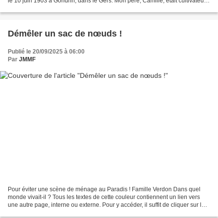
le 10 juin 1903 à Gondrin, dans le Gers. Mon père, Camille, était cultivateur.
Ma mère s’appelait...
Démêler un sac de nœuds !
Publié le 20/09/2025 à 06:00
Par
JMMF
Pour éviter une scène de ménage au Paradis ! Famille Verdon Dans quel
monde vivait-il ? Tous les textes de cette couleur contiennent un lien vers
une autre page, interne ou externe. Pour y accéder, il suffit de cliquer sur le
texte. J'ai reçu un message...