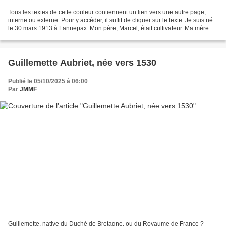
Tous les textes de cette couleur contiennent un lien vers une autre page,
interne ou externe. Pour y accéder, il suffit de cliquer sur le texte. Je suis né
le 30 mars 1913 à Lannepax. Mon père, Marcel, était cultivateur. Ma mère
s’appelait Zélia Duffau....
Guillemette Aubriet, née vers 1530
Publié le 05/10/2025 à 06:00
Par
JMMF
Guillemette, native du Duché de Bretagne, ou du Royaume de France ?