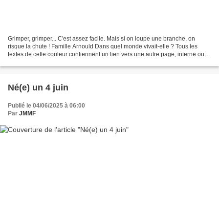
Grimper, grimper... C'est assez facile. Mais si on loupe une branche, on
risque la chute ! Famille Arnould Dans quel monde vivait-elle ? Tous les
textes de cette couleur contiennent un lien vers une autre page, interne ou
externe. Pour y accéder, il suffit...
Né(e) un 4 juin
Publié le 04/06/2025 à 06:00
Par
JMMF