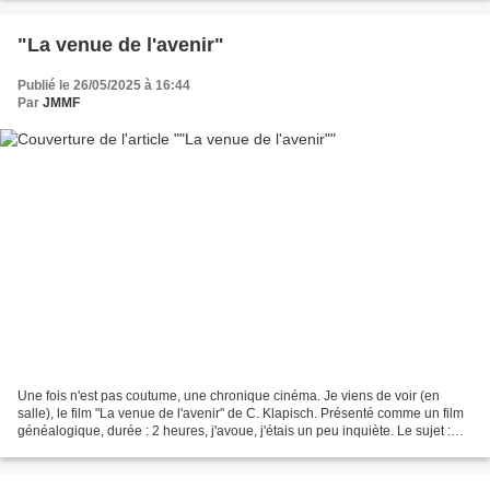
"La venue de l'avenir"
Publié le 26/05/2025 à 16:44
Par
JMMF
Une fois n'est pas coutume, une chronique cinéma. Je viens de voir (en
salle), le film "La venue de l'avenir" de C. Klapisch. Présenté comme un film
généalogique, durée : 2 heures, j'avoue, j'étais un peu inquiète. Le sujet :
après deux ans de recherches,...