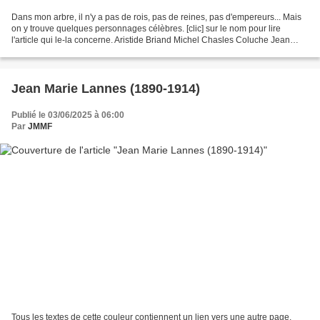
Dans mon arbre, il n'y a pas de rois, pas de reines, pas d'empereurs... Mais
on y trouve quelques personnages célèbres. [clic] sur le nom pour lire
l'article qui le-la concerne. Aristide Briand Michel Chasles Coluche Jean
Lurçat Colette Magny Joachim...
Jean Marie Lannes (1890-1914)
Publié le 03/06/2025 à 06:00
Par
JMMF
Tous les textes de cette couleur contiennent un lien vers une autre page,