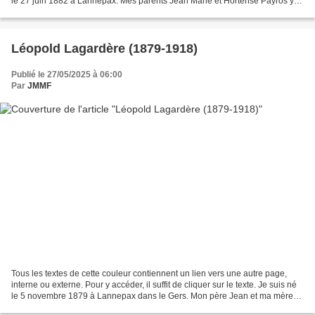
le 27 juin 1882 à Lannepax. Mes parents Jean Marie et Hortense Payros y
résidaient, tout comme...
Léopold Lagardère (1879-1918)
Publié le 27/05/2025 à 06:00
Par
JMMF
Tous les textes de cette couleur contiennent un lien vers une autre page,
interne ou externe. Pour y accéder, il suffit de cliquer sur le texte. Je suis né
le 5 novembre 1879 à Lannepax dans le Gers. Mon père Jean et ma mère
Marie Bourdère y habitaient,...