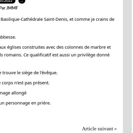
10.2022
…
Par JMMF
la Basilique-Cathédrale Saint-Denis, et comme je crains de
abbesse.
e aux églises construites avec des colonnes de marbre et
ls romains. Ce qualificatif est aussi un privilège donné
e trouve le siège de l'évêque.
 corps n'est pas présent.
nnage allongé
 un personnage en prière.
Article suivant »