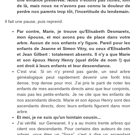
une enfance préservée. Nous n'étions pas riches, loin
de là, mais nous ne n'avons pas connu la douleur de
perdre nos parents trop tôt, l'incertitude du lendemain.
Il fait une pause, puis reprend.
Par contre, Marie, je trouve qu'Elisabeth Desmarets,
mon épouse, et moi avons peu de place dans votre
arbre. Aucun de nos enfants n'y figure. Pareil pour les
enfants de Jeanne et Simon Vitry, ou ceux d'Elisabeth
et Jean Gilbert : totalement absents. Il n'y a que Marie
et son époux Henry Henry (quel drôle de nom !) qui
ont droit à leurs enfants et leur descendance.
C'est vrai. Si on n'y prend pas garde, un seul arbre
généalogique peut rapidement devenir une forêt très
dense, trop dense pour moi. J'ai pris le parti de noter les
enfants de mes ascendants directs ainsi que leur conjoints,
mais pas les petits-enfants. Je ne cite que les enfants de
nos ascendants directs. Marie et son époux Henry sont des
ascendants directs, donc leurs enfants figurent dans mon
arbre.
Et moi, je ne suis qu'un lointain cousin...
J'ai vérifié. sur Geneanet, il y a au moins trente arbres qui
citent vos descendants. Pour certains des auteurs de ces
arbres, vous êtes un "Sosa", c'est à dire un ascendant