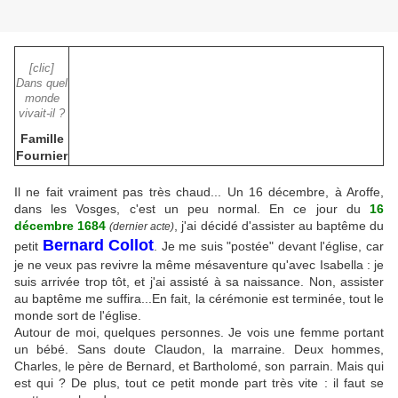
[clic]
Dans quel
monde
vivait-il ?
Famille
Fournier
Il ne fait vraiment pas très chaud... Un 16 décembre, à Aroffe,
dans les Vosges, c'est un peu normal. En ce jour du
16
décembre 1684
, j'ai décidé d'assister au baptême du
(dernier acte)
Bernard Collot
petit
. Je me suis "postée" devant l'église, car
je ne veux pas revivre la même mésaventure qu'avec Isabella : je
suis arrivée trop tôt, et j'ai assisté à sa naissance. Non, assister
au baptême me suffira...En fait, la cérémonie est terminée, tout le
monde sort de l'église.
Autour de moi, quelques personnes. Je vois une femme portant
un bébé. Sans doute Claudon, la marraine. Deux hommes,
Charles, le père de Bernard, et Bartholomé, son parrain. Mais qui
est qui ? De plus, tout ce petit monde part très vite : il faut se