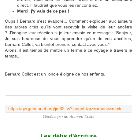
direct. Il faudrait que vous les rencontriez.
Merci, j'y vais de ce pas !
Oups ! Bernard s'est évaporé... Comment expliquer aux auteurs
des arbres cités qu'ils vont recevoir la visite de leur ancêtre
? J'imagine leur réaction si je leur envoie ce message : "Bonjour,
Je suis heureuse de vous apprendre qu'un de vos ancêtres,
Bernard Collot, va bientôt prendre contact avec vous."
Allons, il est temps de mettre un terme à ce voyage à travers le
temps....
Bernard Collot est un oncle éloigné de nos enfants.
https://gw.geneanet.org/jmff2_w?lang=fr&pz=arsene&nz=fournier&p=bernard&n=collot
Généalogie de Bernard Collot
Les défis d'écriture