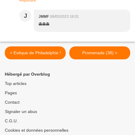
Répondre
J
JMMF
08/05/2023 16:01
👻👻👻
< Evêque de Philadelphie !
Promenade (38) >
Hébergé par Overblog
Top articles
Pages
Contact
Signaler un abus
C.G.U.
Cookies et données personnelles