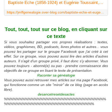
Baptiste Eche (1858-1924) et Eugénie Toussaint, ses deux épouses - DES ANCETRES ET DES ACTES
https://jmffgenealogie.over-blog.com/baptiste-eche-et-eugenie-toussaint-ses-deux-epouses.html
Tout, tout, tout sur ce blog, en cliquant sur
ce texte
Si vous souhaitez partager vos propres réalisations : textes,
vidéos, graphismes, BD, podcasts, livres photos et autres... vous
pouvez les partager sur le groupe Facebook que j'ai créé à cet
effet. Sur ce groupe, vous pouvez aussi lire des articles d'autres
auteurs. Il s'agit d'un groupe privé, il faut donc s'y abonner. Vous
pouvez toujours - abonné(e) ou pas - prendre connaissance des
objectifs de ce groupe en lisant le texte de présentation.
Raconter sa généalogie
Vous pouvez aussi retrouver mes articles sur ma page Facebook,
qui fonctionne comme un site "miroir" de ce blog (page en accès
libre).
desancetresetdesactes
%%%%%%%%%%%%%%%%%%%%%%%%%%%%%%%%%%
%%%%%%%%%%%%%%%%%%%%%%%%%%%%%%