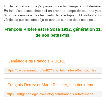
Inutile de préciser que j’ai passé un certain temps à tout démêler.
En fait, c’est assez simple si on prend le temps de tout analyser.
Si on ne s’emmêle pas les pieds dans le tapis… Et surtout si on
vérifie les publications déjà existantes sur ces deux couples…
François Ribère est le Sosa 1912, génération 11,
de nos petits-fils.
Généalogie de François RIBÈRE
https://gw.geneanet.org/jmff2?lang=fr&n=ribere&oc=0&p=francois
François Retrez et Marie Pelletier, ses deux épouses - DES ANCETRES ET DES ACTES
https://jmffgenealogie.over-blog.com/francois-retrez-marie-pelletier-deux-epouses-2023-03.html