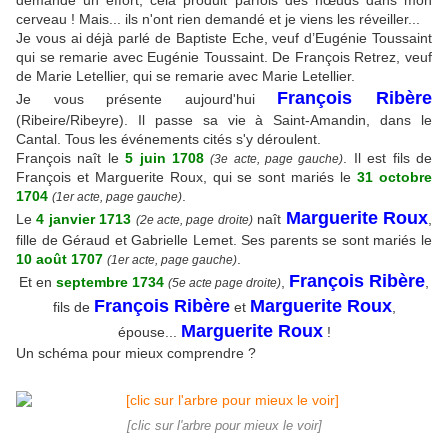
demande un effort, cela produit parfois des nœuds dans mon
cerveau ! Mais... ils n'ont rien demandé et je viens les réveiller...
Je vous ai déjà parlé de Baptiste Eche, veuf d’Eugénie Toussaint
qui se remarie avec Eugénie Toussaint. De François Retrez, veuf
de Marie Letellier, qui se remarie avec Marie Letellier.
François Ribère
Je vous présente aujourd'hui
(Ribeire/Ribeyre). Il passe sa vie à Saint-Amandin, dans le
Cantal. Tous les événements cités s'y déroulent.
François naît le
5 juin 1708
. Il est fils de
(3e acte, page gauche)
François et Marguerite Roux, qui se sont mariés le
31 octobre
1704
.
(1er acte, page gauche)
Marguerite Roux
Le
4 janvier 1713
naît
,
(2e acte, page droite)
fille de Géraud et Gabrielle Lemet. Ses parents se sont mariés le
10 août 1707
.
(1er acte, page gauche)
François Ribère
Et en
septembre 1734
,
,
(5e acte page droite)
François Ribère
Marguerite Roux
fils de
et
,
Marguerite Roux
épouse...
!
Un schéma pour mieux comprendre ?
[clic sur l'arbre pour mieux le voir]