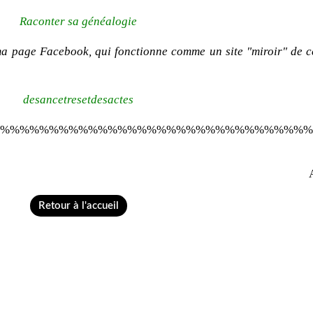
Raconter sa généalogie
ma page Facebook, qui fonctionne comme un site "miroir" de c
desancetresetdesactes
%%%%%%%%%%%%%%%%%%%%%%%%%%%%%%%%
Retour à l'accueil