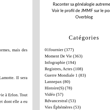
Raconter sa généalogie autreme
Voir le profil de
JMMF
sur le por
Overblog
Catégories
01fournier
(377)
normes, mais des
Moment De Vie
(363)
Infographie
(194)
Registres, Actes
(108)
Guerre Mondiale 1
(83)
Lamotte. Il sera
Lannepax
(80)
Histoire(s)
(78)
Vidéo
(57)
vie à Erlon. Tout
Rdvancestral
(53)
t dont elle a eu
Vies Éphémères
(53)