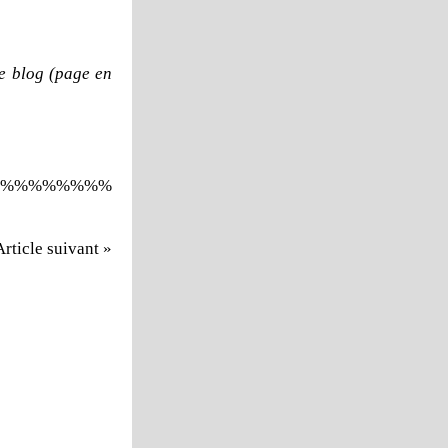
e blog (page en
%%%%%%%%
Article suivant »