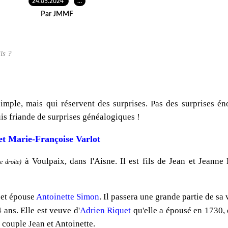
24.05.2024
…
Par JMMF
ls ?
e simple, mais qui réservent des surprises. Pas des surprises é
is friande de surprises généalogiques !
et Marie-Françoise Varlot
à Voulpaix, dans l'Aisne. Il est fils de Jean et Jeanne 
e droite)
, et épouse
Antoinette Simon
. Il passera une grande partie de sa 
 ans. Elle est veuve d'
Adrien Riquet
qu'elle a épousé en 1730, e
u couple Jean et Antoinette.