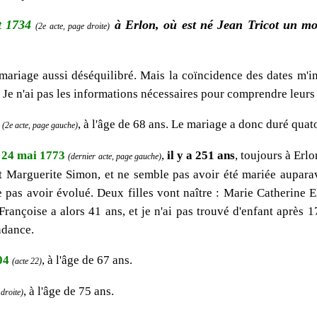
t 1734
à Erlon, où est né Jean Tricot un mo
(2e acte, page droite)
 mariage aussi déséquilibré. Mais la coïncidence des dates m'in
 Je n'ai pas les informations nécessaires pour comprendre leurs
, à l'âge de 68 ans. Le mariage a donc duré quat
(2e acte, page gauche)
e
24 mai 1773
,
il y a 251 ans
, toujours à Erlo
(dernier acte, page gauche)
et Marguerite Simon, et ne semble pas avoir été mariée aupara
e pas avoir évolué. Deux filles vont naître : Marie Catherine E
rançoise a alors 41 ans, et je n'ai pas trouvé d'enfant après 
ndance.
04
, à l'âge de 67 ans.
(acte 22)
, à l'âge de 75 ans.
 droite)