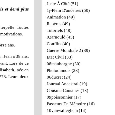
Juste À Côté
(51)
is et demi plus
1j-Plein D'ancêtres
(50)
Animation
(49)
Repères
(49)
terpelle. Toutes
Tutoriels
(48)
 motivations.
02arnould
(45)
Conflits
(40)
orze ans.
Guerre Mondiale 2
(39)
n. Jean a 38 ans.
Etat Civil
(33)
vant. Lors de ce
08mauborgne
(30)
lisabeth, née en
Photodumois
(28)
1778. Leurs deux
06ducret
(24)
Journal Ancestral
(19)
Cousins-Cousines
(18)
09poissonnier
(17)
Passeurs De Mémoire
(16)
10vanwalleghem
(14)