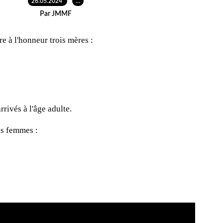
26.05.2024
…
Par JMMF
re à l'honneur trois mères :
rivés à l'âge adulte.
ces femmes :