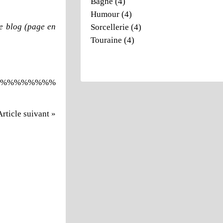
Bagne
(4)
Humour
(4)
e blog (page en
Sorcellerie
(4)
Touraine
(4)
%%%%%%%%
Article suivant »