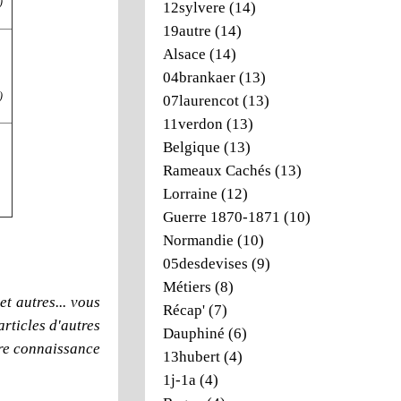
)
12sylvere
(14)
19autre
(14)
Alsace
(14)
04brankaer
(13)
)
07laurencot
(13)
11verdon
(13)
Belgique
(13)
Rameaux Cachés
(13)
Lorraine
(12)
Guerre 1870-1871
(10)
Normandie
(10)
05desdevises
(9)
Métiers
(8)
t autres... vous
Récap'
(7)
articles d'autres
Dauphiné
(6)
dre connaissance
13hubert
(4)
1j-1a
(4)