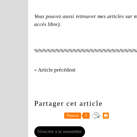
Vous pouvez aussi retrouver mes articles sur 
accès libre).
%%%%%%%%%%%%%%%%%%%%%%%%
« Article précédent
Partager cet article
Repost
0
S'inscrire à la newsletter