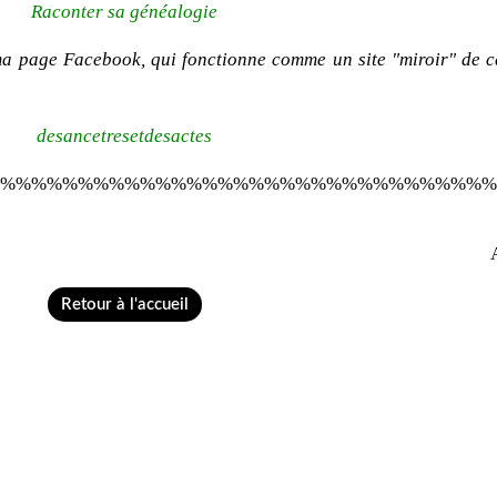
Raconter sa généalogie
ma page Facebook, qui fonctionne comme un site "miroir" de c
desancetresetdesactes
%%%%%%%%%%%%%%%%%%%%%%%%%%%%%%%%
Retour à l'accueil