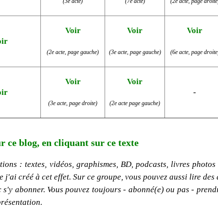
(3e acte)
(7e acte)
(2e acte, page droite
Voir
Voir
Voir
ir
(2e acte, page gauche)
(3e acte, page gauche)
(6e acte, page droite
Voir
Voir
ir
-
(3e acte, page droite)
(2e acte page gauche)
r ce blog, en cliquant sur ce texte
ions : textes, vidéos, graphismes, BD, podcasts, livres photos e
'ai créé à cet effet. Sur ce groupe, vous pouvez aussi lire des 
onc s'y abonner. Vous pouvez toujours - abonné(e) ou pas - pren
présentation.