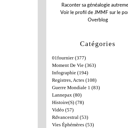
Raconter sa généalogie autreme
Voir le profil de
JMMF
sur le por
Overblog
Catégories
01fournier
(377)
Moment De Vie
(363)
Infographie
(194)
Registres, Actes
(108)
Guerre Mondiale 1
(83)
Lannepax
(80)
Histoire(s)
(78)
Vidéo
(57)
Rdvancestral
(53)
Vies Éphémères
(53)