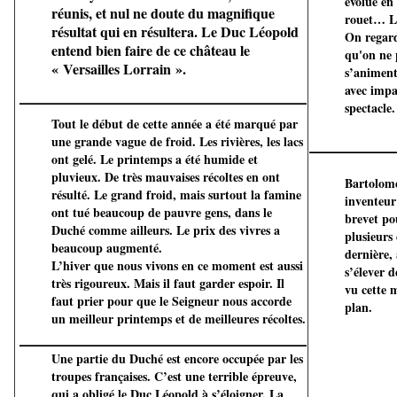
évolue en
réunis, et nul ne doute du magnifique
rouet… L’
résultat qui en résultera. Le Duc Léopold
On regard
entend bien faire de ce château le
qu'on ne p
« Versailles Lorrain ».
s’animen
avec impa
____________________________________
spectacle.
Tout le début de cette année a été marqué par
une grande vague de froid. Les rivières, les lacs
___________
ont gelé. Le printemps a été humide et
pluvieux. De très mauvaises récoltes en ont
Bartolom
résulté. Le grand froid, mais surtout la famine
inventeur
ont tué beaucoup de pauvre gens, dans le
brevet po
Duché comme ailleurs. Le prix des vivres a
plusieurs 
beaucoup augmenté.
dernière,
L’hiver que nous vivons en ce moment est aussi
s’élever 
très rigoureux. Mais il faut garder espoir. Il
vu cette 
faut prier pour que le Seigneur nous accorde
plan.
un meilleur printemps et de meilleures récoltes.
____________________________________
Une partie du Duché est encore occupée par les
troupes françaises. C’est une terrible épreuve,
qui a obligé le Duc Léopold à s’éloigner. La