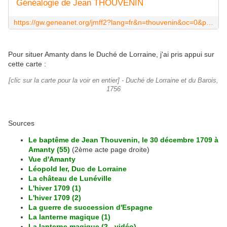
Généalogie de Jean THOUVENIN
https://gw.geneanet.org/jmff2?lang=fr&n=thouvenin&oc=0&p=jean
Pour situer Amanty dans le Duché de Lorraine, j'ai pris appui sur
cette carte :
[clic sur la carte pour la voir en entier] - Duché de Lorraine et du Barois,
1756
Sources
Le baptême de Jean Thouvenin, le 30 décembre 1709 à
Amanty (55)
(2ème acte page droite)
Vue d'Amanty
Léopold Ier, Duc de Lorraine
La château de Lunéville
L'hiver 1709 (1)
L'hiver 1709 (2)
La guerre de succession d'Espagne
La lanterne magique (1)
La lanterne magique (2 - vidéo)