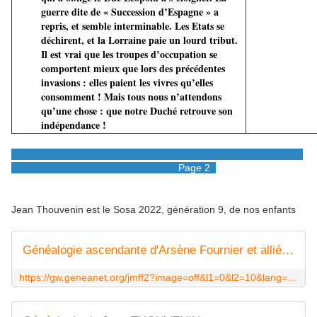
guerre dite de « Succession d’Espagne » a
repris, et semble interminable. Les Etats se
déchirent, et la Lorraine paie un lourd tribut.
Il est vrai que les troupes d’occupation se
comportent mieux que lors des précédentes
invasions : elles paient les vivres qu’elles
consomment ! Mais tous nous n’attendons
qu’une chose : que notre Duché retrouve son
indépendance !
Page 2
Jean Thouvenin est le Sosa 2022, génération 9, de nos enfants
Généalogie ascendante d'Arsène Fournier et alliés ... - Geneanet
https://gw.geneanet.org/jmff2?image=off&l1=0&l2=10&lang=fr&m=RL&n=thouvenin&n1=thouvenin&n2=fournier&nz=fournier&p=jean&p1=jean&p2=arsene&pz=arsene&spouse=on