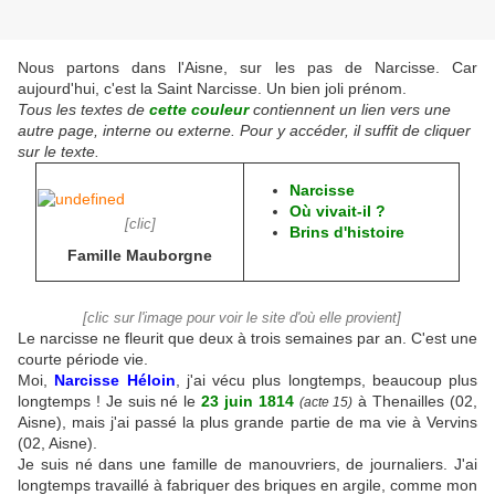
Nous partons dans l'Aisne, sur les pas de Narcisse. Car
aujourd'hui, c'est la Saint Narcisse. Un bien joli prénom.
Tous les textes de
cette couleur
contiennent un lien vers une
autre page, interne ou externe. Pour y accéder, il suffit de cliquer
sur le texte.
Narcisse
Où vivait-il ?
[clic]
Brins d'histoire
Famille Mauborgne
[clic sur l'image pour voir le site d'où elle provient]
Le narcisse ne fleurit que deux à trois semaines par an. C'est une
courte période vie.
Moi,
Narcisse Héloin
, j'ai vécu plus longtemps, beaucoup plus
longtemps ! Je suis né le
23 juin 1814
à Thenailles (02,
(acte 15)
Aisne), mais j'ai passé la plus grande partie de ma vie à Vervins
(02, Aisne).
Je suis né dans une famille de manouvriers, de journaliers. J'ai
longtemps travaillé à fabriquer des briques en argile, comme mon