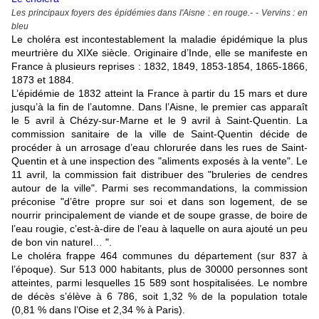
Les principaux foyers des épidémies dans l'Aisne : en rouge.- -
Vervins : en
bleu
Le choléra est incontestablement la maladie épidémique la plus
meurtrière du XIXe siècle. Originaire d’Inde, elle se manifeste en
France à plusieurs reprises : 1832, 1849, 1853-1854, 1865-1866,
1873 et 1884.
L’épidémie de 1832 atteint la France à partir du 15 mars et dure
jusqu’à la fin de l’automne. Dans l’Aisne, le premier cas apparaît
le 5 avril à Chézy-sur-Marne et le 9 avril à Saint-Quentin. La
commission sanitaire de la ville de Saint-Quentin décide de
procéder à un arrosage d’eau chlorurée dans les rues de Saint-
Quentin et à une inspection des "aliments exposés à la vente". Le
11 avril, la commission fait distribuer des "bruleries de cendres
autour de la ville". Parmi ses recommandations, la commission
préconise "d’être propre sur soi et dans son logement, de se
nourrir principalement de viande et de soupe grasse, de boire de
l’eau rougie, c’est-à-dire de l’eau à laquelle on aura ajouté un peu
de bon vin naturel… ".
Le choléra frappe 464 communes du département (sur 837 à
l’époque). Sur 513 000 habitants, plus de 30000 personnes sont
atteintes, parmi lesquelles 15 589 sont hospitalisées. Le nombre
de décès s’élève à 6 786, soit 1,32 % de la population totale
(0,81 % dans l’Oise et 2,34 % à Paris).