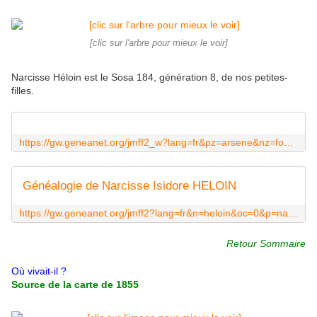
[clic sur l'arbre pour mieux le voir]
Narcisse Héloin est le Sosa 184, génération 8, de nos petites-
filles.
https://gw.geneanet.org/jmff2_w?lang=fr&pz=arsene&nz=fournier&spouse=on&m=RL&p=narcisse+isidore&n=heloin&l1=0&p1=narcisse+isidore&n1=heloin&l2=7&p2=sosa1+mauborgne&n2=mauborgne&image=off
Généalogie de Narcisse Isidore HELOIN
https://gw.geneanet.org/jmff2?lang=fr&n=heloin&oc=0&p=narcisse+isidore
Retour Sommaire
Où vivait-il ?
Source de la carte de 1855