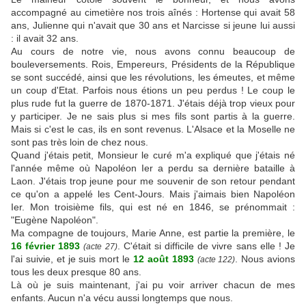
accompagné au cimetière nos trois aînés : Hortense qui avait 58
ans, Julienne qui n'avait que 30 ans et Narcisse si jeune lui aussi
: il avait 32 ans.
Au cours de notre vie, nous avons connu beaucoup de
bouleversements. Rois, Empereurs, Présidents de la République
se sont succédé, ainsi que les révolutions, les émeutes, et même
un coup d'Etat. Parfois nous étions un peu perdus ! Le coup le
plus rude fut la guerre de 1870-1871. J'étais déjà trop vieux pour
y participer. Je ne sais plus si mes fils sont partis à la guerre.
Mais si c'est le cas, ils en sont revenus. L'Alsace et la Moselle ne
sont pas très loin de chez nous.
Quand j'étais petit, Monsieur le curé m'a expliqué que j'étais né
l'année même où Napoléon Ier a perdu sa dernière bataille à
Laon. J'étais trop jeune pour me souvenir de son retour pendant
ce qu'on a appelé les Cent-Jours. Mais j'aimais bien Napoléon
Ier. Mon troisième fils, qui est né en 1846, se prénommait :
"Eugène Napoléon".
Ma compagne de toujours, Marie Anne, est partie la première, le
16 février 1893
. C'était si difficile de vivre sans elle ! Je
(acte 27)
l'ai suivie, et je suis mort le
12 août 1893
. Nous avions
(acte 122)
tous les deux presque 80 ans.
Là où je suis maintenant, j'ai pu voir arriver chacun de mes
enfants. Aucun n'a vécu aussi longtemps que nous.