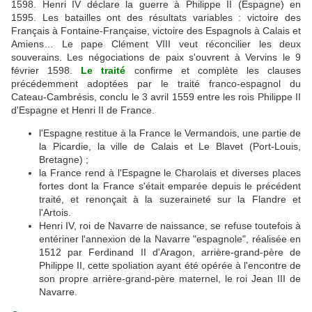
1598. Henri IV déclare la guerre à Philippe II (Espagne) en
1595. Les batailles ont des résultats variables : victoire des
Français à Fontaine-Française, victoire des Espagnols à Calais et
Amiens… Le pape Clément VIII veut réconcilier les deux
souverains. Les négociations de paix s'ouvrent à Vervins le 9
février 1598.
Le traité
confirme et complète les clauses
précédemment adoptées par le traité franco-espagnol du
Cateau-Cambrésis, conclu le 3 avril 1559 entre les rois Philippe II
d'Espagne et Henri II de France.
l'Espagne restitue à la France le Vermandois, une partie de
la Picardie, la ville de Calais et Le Blavet (Port-Louis,
Bretagne) ;
la France rend à l'Espagne le Charolais et diverses places
fortes dont la France s'était emparée depuis le précédent
traité, et renonçait à la suzeraineté sur la Flandre et
l'Artois.
Henri IV, roi de Navarre de naissance, se refuse toutefois à
entériner l'annexion de la Navarre "espagnole", réalisée en
1512 par Ferdinand II d'Aragon, arrière-grand-père de
Philippe II, cette spoliation ayant été opérée à l'encontre de
son propre arrière-grand-père maternel, le roi Jean III de
Navarre.