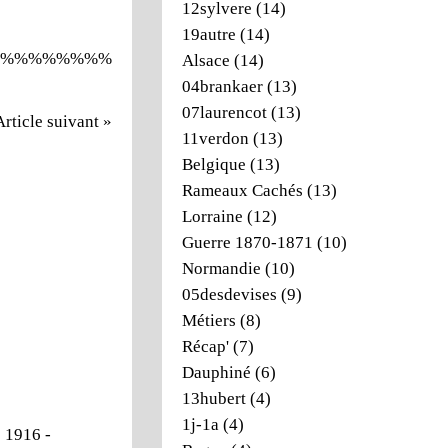
12sylvere
(14)
19autre
(14)
%%%%%%%%
Alsace
(14)
04brankaer
(13)
07laurencot
(13)
Article suivant »
11verdon
(13)
Belgique
(13)
Rameaux Cachés
(13)
Lorraine
(12)
Guerre 1870-1871
(10)
Normandie
(10)
05desdevises
(9)
Métiers
(8)
Récap'
(7)
Dauphiné
(6)
13hubert
(4)
1j-1a
(4)