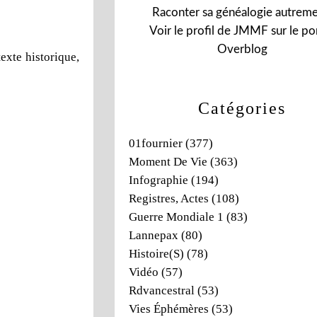
Raconter sa généalogie autreme
Voir le profil de
JMMF
sur le por
Overblog
texte historique,
Catégories
01fournier
(377)
Moment De Vie
(363)
Infographie
(194)
Registres, Actes
(108)
Guerre Mondiale 1
(83)
Lannepax
(80)
Histoire(s)
(78)
Vidéo
(57)
Rdvancestral
(53)
Vies Éphémères
(53)