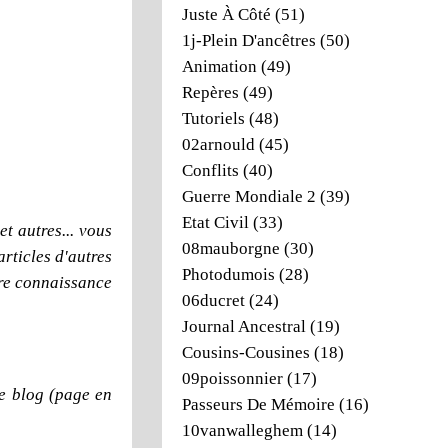
Juste À Côté
(51)
1j-Plein D'ancêtres
(50)
Animation
(49)
Repères
(49)
Tutoriels
(48)
02arnould
(45)
Conflits
(40)
Guerre Mondiale 2
(39)
Etat Civil
(33)
t autres... vous
08mauborgne
(30)
articles d'autres
Photodumois
(28)
dre connaissance
06ducret
(24)
Journal Ancestral
(19)
Cousins-Cousines
(18)
09poissonnier
(17)
e blog (page en
Passeurs De Mémoire
(16)
10vanwalleghem
(14)