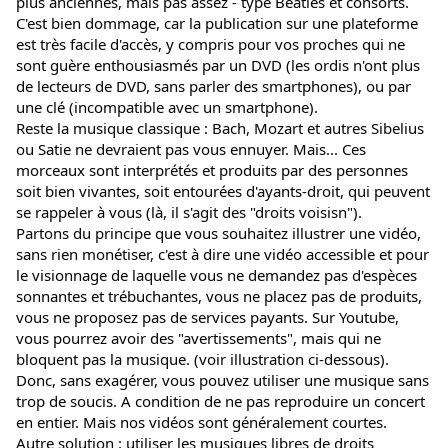
plus anciennes, mais pas assez - type Beatles et consorts. 
C'est bien dommage, car la publication sur une plateforme 
est très facile d'accès, y compris pour vos proches qui ne 
sont guère enthousiasmés par un DVD (les ordis n'ont plus 
de lecteurs de DVD, sans parler des smartphones), ou par 
une clé (incompatible avec un smartphone).
Reste la musique classique : Bach, Mozart et autres Sibelius 
ou Satie ne devraient pas vous ennuyer. Mais... Ces 
morceaux sont interprétés et produits par des personnes 
soit bien vivantes, soit entourées d'ayants-droit, qui peuvent 
se rappeler à vous (là, il s'agit des "droits voisisn").
Partons du principe que vous souhaitez illustrer une vidéo, 
sans rien monétiser, c'est à dire une vidéo accessible et pour 
le visionnage de laquelle vous ne demandez pas d'espèces 
sonnantes et trébuchantes, vous ne placez pas de produits, 
vous ne proposez pas de services payants. Sur Youtube, 
vous pourrez avoir des "avertissements", mais qui ne 
bloquent pas la musique. (voir illustration ci-dessous). 
Donc, sans exagérer, vous pouvez utiliser une musique sans 
trop de soucis. A condition de ne pas reproduire un concert 
en entier. Mais nos vidéos sont généralement courtes.
Autre solution : utiliser les musiques libres de droits 