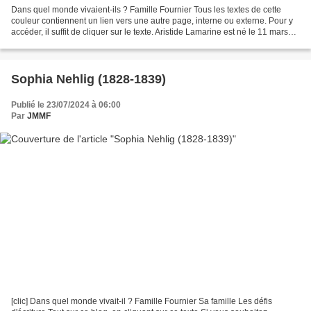
Dans quel monde vivaient-ils ? Famille Fournier Tous les textes de cette
couleur contiennent un lien vers une autre page, interne ou externe. Pour y
accéder, il suffit de cliquer sur le texte. Aristide Lamarine est né le 11 mars
1848 à Lure, en Haute-Saône....
Sophia Nehlig (1828-1839)
Publié le 23/07/2024 à 06:00
Par
JMMF
[clic] Dans quel monde vivait-il ? Famille Fournier Sa famille Les défis