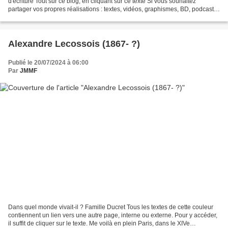
d'écriture Tout sur ce blog, en cliquant sur ce texte Si vous souhaitez
partager vos propres réalisations : textes, vidéos, graphismes, BD, podcasts,
livres photos et autres... vous...
Alexandre Lecossois (1867- ?)
Publié le 20/07/2024 à 06:00
Par
JMMF
Dans quel monde vivait-il ? Famille Ducret Tous les textes de cette couleur
contiennent un lien vers une autre page, interne ou externe. Pour y accéder,
il suffit de cliquer sur le texte. Me voilà en plein Paris, dans le XIVe