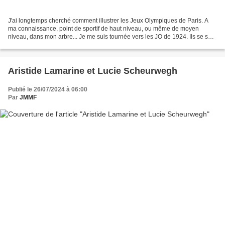
J'ai longtemps cherché comment illustrer les Jeux Olympiques de Paris. A
ma connaissance, point de sportif de haut niveau, ou même de moyen
niveau, dans mon arbre... Je me suis tournée vers les JO de 1924. Ils se sont
déroulés entre le 5 et le 27 juillet...
Aristide Lamarine et Lucie Scheurwegh
Publié le 26/07/2024 à 06:00
Par
JMMF