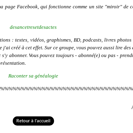
ma page Facebook, qui fonctionne comme un site "miroir" de c
desancetresetdesactes
ions : textes, vidéos, graphismes, BD, podcasts, livres photos e
'ai créé à cet effet. Sur ce groupe, vous pouvez aussi lire des 
onc s'y abonner. Vous pouvez toujours - abonné(e) ou pas - pren
présentation.
Raconter sa généalogie
%%%%%%%%%%%%%%%%%%%%%%%%%%%%%%%%
Retour à l'accueil