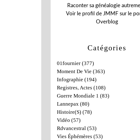
Raconter sa généalogie autreme
Voir le profil de
JMMF
sur le por
Overblog
Catégories
01fournier
(377)
Moment De Vie
(363)
Infographie
(194)
Registres, Actes
(108)
Guerre Mondiale 1
(83)
Lannepax
(80)
Histoire(s)
(78)
Vidéo
(57)
Rdvancestral
(53)
Vies Éphémères
(53)