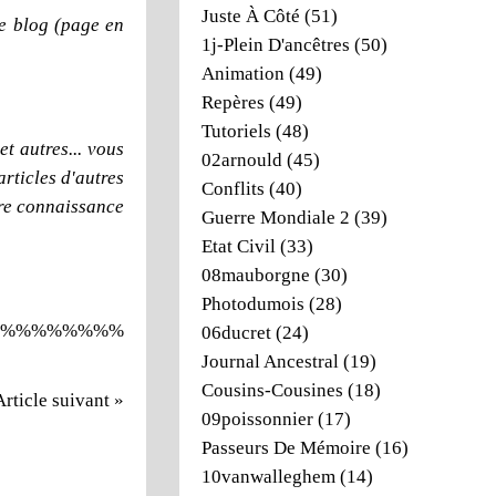
Juste À Côté
(51)
e blog (page en
1j-Plein D'ancêtres
(50)
Animation
(49)
Repères
(49)
Tutoriels
(48)
t autres... vous
02arnould
(45)
articles d'autres
Conflits
(40)
dre connaissance
Guerre Mondiale 2
(39)
Etat Civil
(33)
08mauborgne
(30)
Photodumois
(28)
%%%%%%%%
06ducret
(24)
Journal Ancestral
(19)
Cousins-Cousines
(18)
Article suivant »
09poissonnier
(17)
Passeurs De Mémoire
(16)
10vanwalleghem
(14)