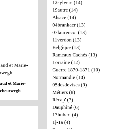
12sylvere
(14)
19autre
(14)
Alsace
(14)
04brankaer
(13)
07laurencot
(13)
11verdon
(13)
Belgique
(13)
Rameaux Cachés
(13)
Lorraine
(12)
Guerre 1870-1871
(10)
Normandie
(10)
aud et Marie-
05desdevises
(9)
Scheurwegh
Métiers
(8)
Récap'
(7)
Dauphiné
(6)
13hubert
(4)
1j-1a
(4)