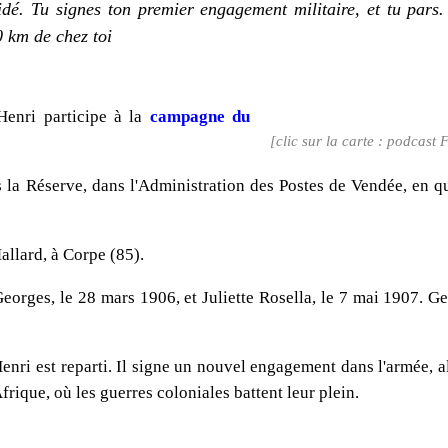
écidé. Tu signes ton premier engagement militaire, et tu pars
0 km de chez toi
Henri participe à la
campagne du
[clic sur la carte : podcast
ns la Réserve, dans l'Administration des Postes de Vendée, en qu
allard, à Corpe (85).
orges, le 28 mars 1906, et Juliette Rosella, le 7 mai 1907. G
enri est reparti. Il signe un nouvel engagement dans l'armée, al
Afrique, où les guerres coloniales battent leur plein.