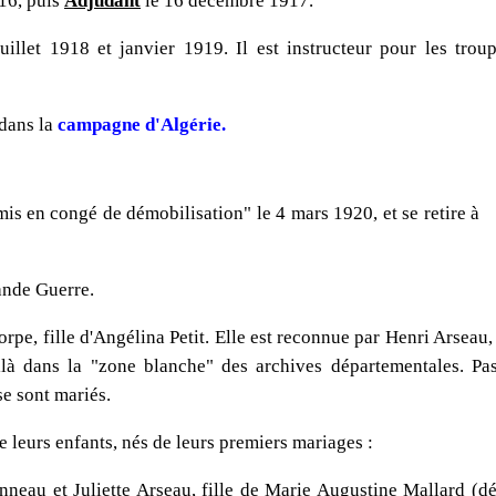
16, puis
Adjudant
le 16 décembre 1917.
uillet 1918 et janvier 1919. Il est instructeur pour les trou
 dans la
campagne d'Algérie.
mis en congé de démobilisation" le 4 mars 1920, et se retire à
ande Guerre.
Corpe, fille d'Angélina Petit. Elle est reconnue par Henri Arseau
ilà dans la "zone blanche" des archives départementales. Pas
se sont mariés.
e leurs enfants, nés de leurs premiers mariages :
eau et Juliette Arseau, fille de Marie Augustine Mallard (dé