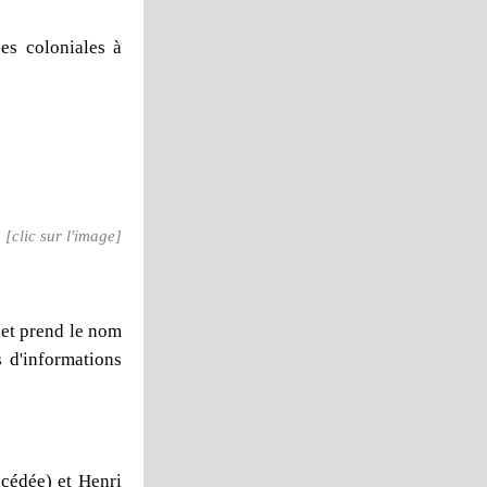
pes coloniales à
[clic sur l'image]
, et prend le nom
 d'informations
cédée) et Henri