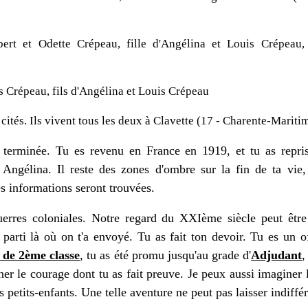
rt et Odette Crépeau, fille d'Angélina et Louis Crépeau,
 Crépeau, fils d'Angélina et Louis Crépeau
ités. Ils vivent tous les deux à Clavette (17 - Charente-Maritim
st terminée. Tu es revenu en France en 1919, et tu as repri
c Angélina.
Il reste des zones d'ombre sur la fin de ta vie,
s informations seront trouvées.
uerres coloniales.
Notre regard du XXIème siècle peut être
 parti là où on t'a envoyé. Tu as fait ton devoir.
Tu es un of
 de 2ème classe
, tu as été promu jusqu'au grade d'
Adjudant
er le courage dont tu as fait preuve.
Je peux aussi imaginer l
es petits-enfants.
Une telle aventure ne peut pas laisser indiffér