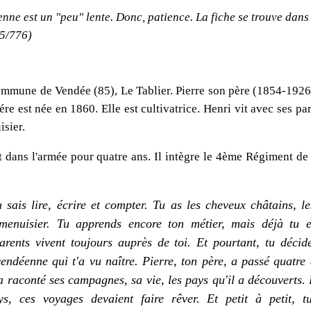
nne est un "peu" lente. Donc, patience. La fiche se trouve dans 
65/776)
commune de Vendée (85), Le Tablier. Pierre son père (1854-1926)
re est née en 1860. Elle est cultivatrice. Henri vit avec ses p
isier.
 dans l'armée pour quatre ans. Il intègre le 4ème Régiment d
 sais lire, écrire et compter. Tu as les cheveux châtains, l
enuisier. Tu apprends encore ton métier, mais déjà tu e
rents vivent toujours auprès de toi. Et pourtant, tu décide
vendéenne qui t'a vu naître. Pierre, ton père, a passé quatre
'a raconté ses campagnes, sa vie, les pays qu'il a découverts.
s, ces voyages devaient faire rêver. Et petit à petit, t