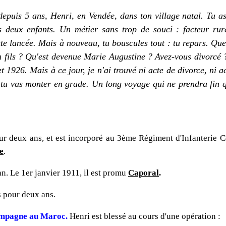
epuis 5 ans, Henri, en Vendée, dans ton village natal. Tu a
s deux enfants. Un métier sans trop de souci : facteur ru
tte lancée. Mais à nouveau, tu bouscules tout : tu repars.
Que 
n fils ? Qu'est devenue Marie Augustine ?
Avez-vous divorcé ?
et 1926.
Mais à ce jour, je n'ai trouvé ni acte de divorce, ni 
, tu vas monter en grade.
Un long voyage qui ne prendra fin q
r deux ans, et est incorporé au 3ème Régiment d'Infanterie C
e
.
. Le 1er janvier 1911, il est promu
Caporal
.
s pour deux ans.
mpagne au Maroc.
Henri est blessé au cours d'une opération :