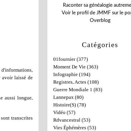
Raconter sa généalogie autreme
Voir le profil de
JMMF
sur le por
Overblog
Catégories
01fournier
(377)
Moment De Vie
(363)
 d'informations,
Infographie
(194)
 avoir laissé de
Registres, Actes
(108)
Guerre Mondiale 1
(83)
Lannepax
(80)
he aussi longue,
Histoire(s)
(78)
Vidéo
(57)
sont transcrites
Rdvancestral
(53)
Vies Éphémères
(53)