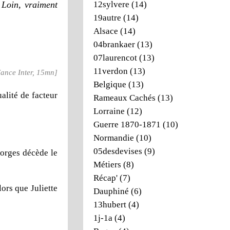
. Loin, vraiment
12sylvere
(14)
19autre
(14)
Alsace
(14)
04brankaer
(13)
07laurencot
(13)
11verdon
(13)
 Fance Inter, 15mn]
Belgique
(13)
alité de facteur
Rameaux Cachés
(13)
Lorraine
(12)
Guerre 1870-1871
(10)
Normandie
(10)
05desdevises
(9)
eorges décède le
Métiers
(8)
Récap'
(7)
ors que Juliette
Dauphiné
(6)
13hubert
(4)
1j-1a
(4)