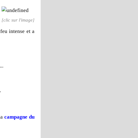
[clic sur l'image]
feu intense et a
..
.
 la
campagne du