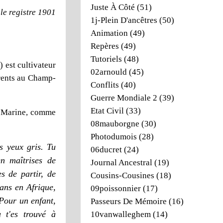
Juste À Côté
(51)
le registre 1901
1j-Plein D'ancêtres
(50)
Animation
(49)
Repères
(49)
Tutoriels
(48)
 est cultivateur
02arnould
(45)
arents au Champ-
Conflits
(40)
Guerre Mondiale 2
(39)
Etat Civil
(33)
e Marine, comme
08mauborgne
(30)
Photodumois
(28)
es yeux gris. Tu
06ducret
(24)
n maîtrises de
Journal Ancestral
(19)
s de partir, de
Cousins-Cousines
(18)
 ans en Afrique,
09poissonnier
(17)
 Pour un enfant,
Passeurs De Mémoire
(16)
u t'es trouvé à
10vanwalleghem
(14)