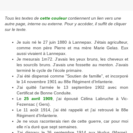
Tous les textes de
cette couleur
contiennent un lien vers une
autre page, interne ou externe. Pour y accéder, il suffit de cliquer
sur le texte.
Je suis né le 27 juin 1880 à Lannepax. J'étais agriculteur,
comme mon père Pierre et ma mère Marie Gelas. Eux
aussi vivaient à Lannepax.
Je mesurais 1m72. J'avais les yeux bruns, les cheveux et
les sourcils bruns. J'avais une fossette au menton. J’avais
terminé le cycle de l’école primaire.
J’ai été dispensé comme "Soutien de famille", et incorporé
le 14 novembre 1901 au 88e Régiment d'Infanterie.
J'ai quitté l'armée le 13 septembre 1902 avec mon
Certificat de Bonne Conduite.
Le
25 avril 1909
, j'ai épousé Célina Labruche à Vic-
Fezensac ( Gers).
Le 11 août 1914, j'ai été rappelé et j'ai retrouvé le 88e
Régiment d'Infanterie.
Je ne vous raconterais rien de cette guerre, car pour moi
elle n'a duré que sept semaines.
J'ai disparu le 26 septembre 1914 aux Hurlus (Marne).