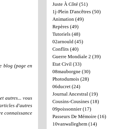
Juste À Côté
(51)
1j-Plein D'ancêtres
(50)
Animation
(49)
Repères
(49)
Tutoriels
(48)
02arnould
(45)
Conflits
(40)
Guerre Mondiale 2
(39)
Etat Civil
(33)
e blog (page en
08mauborgne
(30)
Photodumois
(28)
06ducret
(24)
Journal Ancestral
(19)
t autres... vous
Cousins-Cousines
(18)
articles d'autres
09poissonnier
(17)
dre connaissance
Passeurs De Mémoire
(16)
10vanwalleghem
(14)