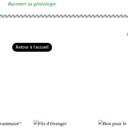
Raconter sa généalogie
%%%%%%%%%%%%%%%%%%%%%%%%%%%%%%%%
Retour à l'accueil