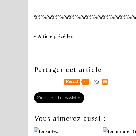
%%%%%%%%%%%%%%%%%%%%%%%%
« Article précédent
Partager cet article
Repost
0
S'inscrire à la newsletter
Vous aimerez aussi :