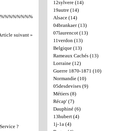
12sylvere
(14)
19autre
(14)
%%%%%%%%
Alsace
(14)
04brankaer
(13)
07laurencot
(13)
Article suivant »
11verdon
(13)
Belgique
(13)
Rameaux Cachés
(13)
Lorraine
(12)
Guerre 1870-1871
(10)
Normandie
(10)
05desdevises
(9)
Métiers
(8)
Récap'
(7)
Dauphiné
(6)
13hubert
(4)
1j-1a
(4)