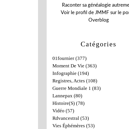
Raconter sa généalogie autreme
Voir le profil de
JMMF
sur le por
Overblog
Catégories
01fournier
(377)
Moment De Vie
(363)
Infographie
(194)
Registres, Actes
(108)
Guerre Mondiale 1
(83)
Lannepax
(80)
Histoire(s)
(78)
Vidéo
(57)
Rdvancestral
(53)
Vies Éphémères
(53)