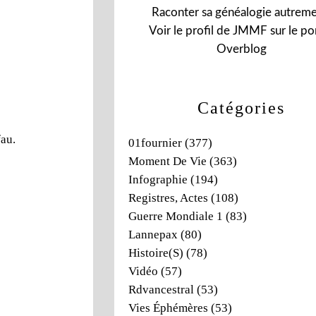
Raconter sa généalogie autreme
Voir le profil de
JMMF
sur le por
Overblog
Catégories
fau.
01fournier
(377)
Moment De Vie
(363)
Infographie
(194)
Registres, Actes
(108)
Guerre Mondiale 1
(83)
Lannepax
(80)
Histoire(s)
(78)
Vidéo
(57)
Rdvancestral
(53)
Vies Éphémères
(53)