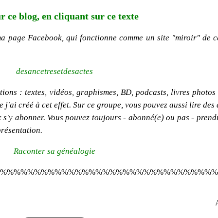
r ce blog, en cliquant sur ce texte
ma page Facebook, qui fonctionne comme un site "miroir" de c
desancetresetdesactes
ions : textes, vidéos, graphismes, BD, podcasts, livres photos e
'ai créé à cet effet. Sur ce groupe, vous pouvez aussi lire des 
onc s'y abonner. Vous pouvez toujours - abonné(e) ou pas - pren
présentation.
Raconter sa généalogie
%%%%%%%%%%%%%%%%%%%%%%%%%%%%%%%%