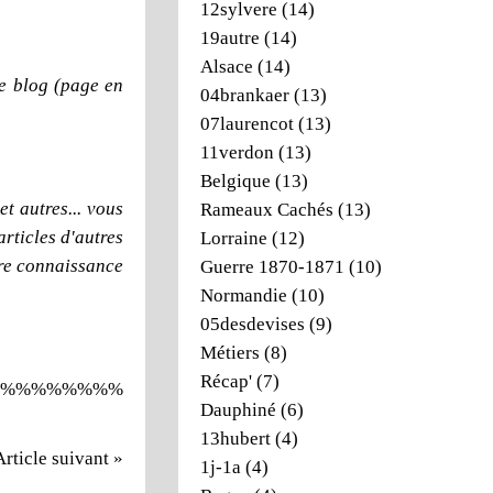
12sylvere
(14)
19autre
(14)
Alsace
(14)
e blog (page en
04brankaer
(13)
07laurencot
(13)
11verdon
(13)
Belgique
(13)
t autres... vous
Rameaux Cachés
(13)
articles d'autres
Lorraine
(12)
dre connaissance
Guerre 1870-1871
(10)
Normandie
(10)
05desdevises
(9)
Métiers
(8)
Récap'
(7)
%%%%%%%%
Dauphiné
(6)
13hubert
(4)
Article suivant »
1j-1a
(4)