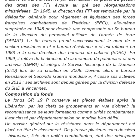
des droits des FFI évolue au gré des réorganisations
ministérielles. En 1945, la direction des FFI est remplacée par la
délégation générale pour règlement et liquidation des forces
françaises combattantes de l’intérieur (FFCI), elle-même
supprimée en 1948 pour devenir une composante du 6e bureau
de la direction du personnel militaire de l’armée de terre
(DPMAT). Le 6e bureau prend successivement le nom de «
section résistance » et « bureau résistance » et est rattaché en
1988 à la sous-direction des bureaux du cabinet (SDBC). En
1999, il relève de la direction de la mémoire du patrimoine et des
archives (DMPA) et intègre le Service historique de la Défense
(SHD) lors de sa création en 2005. Devenu alors « bureau
Résistance et Seconde Guerre mondiale », il cesse ses activités
en 2012 ; ses archives sont depuis gérées par la division défense
du SHD à Vincennes.
Composition du fonds
Le fonds GR 19 P conserve les pièces établies après la
Libération, par les chefs de groupements en vue d’obtenir la
reconnaissance de leurs formations comme unités combattantes.
Il est classé par département selon un modèle bien défini.
Un dossier général sur la résistance dans le département est
placé en tête de classement. On y trouve plusieurs sous-dossiers
: historique, liste des unités combattantes, état des principaux