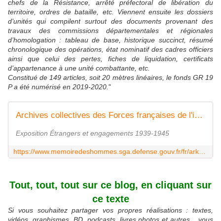
chefs de la Résistance, arrêté préfectoral de libération du
territoire, ordres de bataille, etc. Viennent ensuite les dossiers
d’unités qui compilent surtout des documents provenant des
travaux des commissions départementales et régionales
d’homologation : tableau de base, historique succinct, résumé
chronologique des opérations, état nominatif des cadres officiers
ainsi que celui des pertes, fiches de liquidation, certificats
d’appartenance à une unité combattante, etc.
Constitué de 149 articles, soit 20 mètres linéaires, le fonds GR 19
P a été numérisé en 2019-2020.
"
Archives collectives des Forces françaises de l'intérieur
Exposition Étrangers et engagements 1939-1945
https://www.memoiredeshommes.sga.defense.gouv.fr/fr/arkotheque/inventaires/ead_ir_consult.php?ref=GR_19_P
Tout, tout, tout sur ce blog, en cliquant sur
ce texte
Si vous souhaitez partager vos propres réalisations : textes,
vidéos, graphismes, BD, podcasts, livres photos et autres... vous