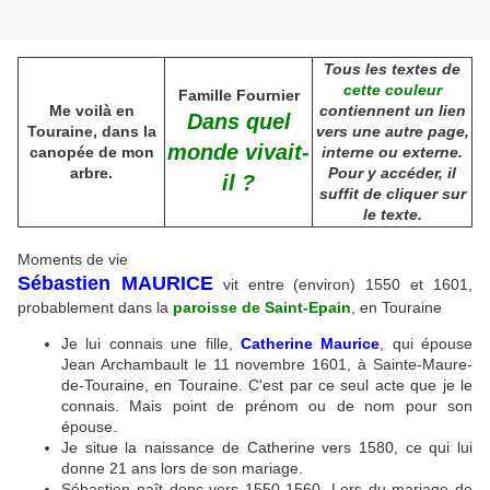
Tous les textes de
cette couleur
Famille Fournier
Me voilà en
contiennent un lien
Dans quel
Touraine, dans la
vers une autre page,
monde vivait-
canopée de mon
interne ou externe.
arbre.
Pour y accéder, il
il ?
suffit de cliquer sur
le texte.
Moments de vie
Sébastien MAURICE
vit entre (environ) 1550 et 1601,
probablement dans la
paroisse de Saint-Epain
, en Touraine
Je lui connais une fille,
Catherine Maurice
, qui épouse
Jean Archambault le 11 novembre 1601, à Sainte-Maure-
de-Touraine, en Touraine. C'est par ce seul acte que je le
connais. Mais point de prénom ou de nom pour son
épouse.
Je situe la naissance de Catherine vers 1580, ce qui lui
donne 21 ans lors de son mariage.
Sébastien naît donc vers 1550-1560. Lors du mariage de