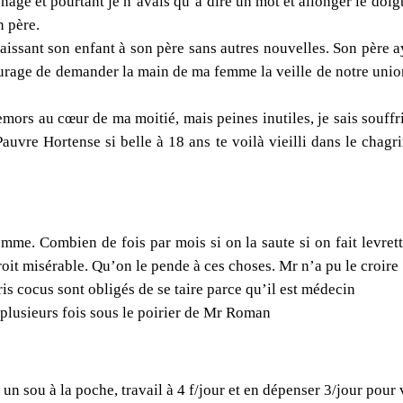
age et pourtant je n’avais qu’à dire un mot et allonger le doigt 
n père.
 laissant son enfant à son père sans autres nouvelles. Son père
 courage de demander la main de ma femme la veille de notre uni
mors au cœur de ma moitié, mais peines inutiles, je sais souffri
auvre Hortense si belle à 18 ans te voilà vieilli dans le chagr
me. Combien de fois par mois si on la saute si on fait levrett
oit misérable. Qu’on le pende à ces choses. Mr n’a pu le croire 
is cocus sont obligés de se taire parce qu’il est médecin
é plusieurs fois sous le poirier de Mr Roman
 un sou à la poche, travail à 4 f/jour et en dépenser 3/jour pour 