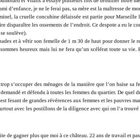
molard et Vitalis a essayé plusieurs fois de brouiller notre mén
ami d’enfance, je ne le ferai pas, sa mère est la maîtresse de mo
inel, la cruelle concubine délaissée est partie pour Marseille
aire disparaître les ossements de l’endroit. Ce despote a eu le
 se soulève).
nnades et à vêtir son femelle de 1 m 30 de haut pour donner le re
s sommes heureux mais lui ne fera qu’un scélérat toute sa vie. P
trop s’occuper des ménages de la manière que l’on baise sa fem
 demandé et défendu à toutes les femmes du quartier. De quel dr
l est fesant de grandes révérences aux femmes et les pauvres mar
rtout avec les postillons de la diligence avec qui on l’a trouv
aite de gagner plus que moi à ce château. 22 ans de travail et pas