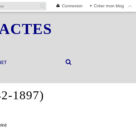
Connexion
+
Créer mon blog
 ACTES
NET
42-1897)
iné