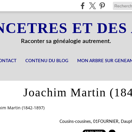
NCETRES ET DES
Raconter sa généalogie autrement.
ONTACT
CONTENU DU BLOG
MON ARBRE SUR GENEA
Joachim Martin (18
him Martin (1842-1897)
,
,
Cousins-cousines
01FOURNIER
Dauph