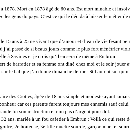
8 à 1878. Mort en 1878 âgé de 60 ans. Est mort minable et insolv
les gens du pays. C’est ce qui le décida à laisser le métier de 
 de 15 ans à 25 ne vivant que d’amour et d’eau de vie fesant pe
 où j’ai passé de si beaux jours comme le plus fort ménétrier vio
elle à Savines et je crois qu’il en sera de même à Embrun
ert de barratier et sa femme ont diné chez moi et le soir jouer 
n sur le bal que j’ai donné dimanche dernier St Laurent sur quoi
aire des Crottes, âgée de 18 ans simple et modeste ayant jamai
onheur car ces parents furent toujours mes ennemis sauf celui 
nde lui son instruction et non pas d’argent pour dot.
32 ans, mariée à un fou cafetier à Embrun ; Voilà ce qui reste d
e goitre, 2e boiteuse, 3e fille muette sourde, garçon muet et sour