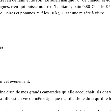
revait de faim et de soif. Le soleil marque 70° de chaleur et 40
gnes, rien qui puisse nourrir l’habitant ; pain 0,80 Cent le K
ne. Poires et pommes 25 f les 10 kg. C’est une misère à vivre
sés
ar cet événement.
bine d’un de mes grands camarades qu’elle accouchait; Ils ont 
 fille est en vie du même âge que ma fille. Je te dirai qu’il le 