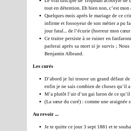
Le vrai disciple de Tropman acoolyte de Du
tout en détention. Eh bien non, c’est mon 
Quelques mois après le mariage de ce crim
infirme et fossoyeur de son métier a pu f
jour fatal... de l’écurie (horreur mon cœur
Ce traitre persiste à se ruiner en fanfaro
parlerai après sa mort si je survis ; Nou
Benjamin Albrand.
Les curés
D’abord je lui trouve un grand défaut de 
enfin je ne sais combien de choses qu’il a
M’a plutôt l’air d’un gai luron de ce qu’i
(La sœur du curé) : comme une araignée su
Au revoir ...
Je te quitte ce jour 3 sept 1881 et te souh