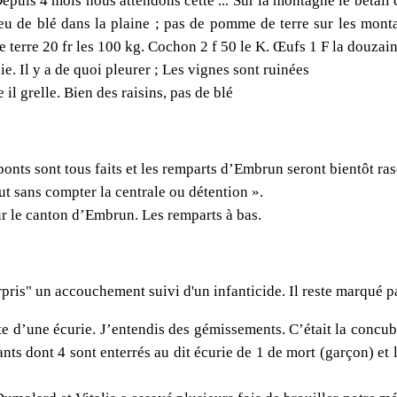
epuis 4 mois nous attendons cette ... Sur la montagne le bétail c
eu de blé dans la plaine ; pas de pomme de terre sur les monta
e terre 20 fr les 100 kg. Cochon 2 f 50 le K. Œufs 1 F la douzai
. Il y a de quoi pleurer ; Les vignes sont ruinées
 il grelle. Bien des raisins, pas de blé
ponts sont tous faits et les remparts d’Embrun seront bientôt ra
t sans compter la centrale ou détention ».
ur le canton d’Embrun. Les remparts à bas.
pris" un accouchement suivi d'un infanticide. Il reste marqué p
te d’une écurie. J’entendis des gémissements. C’était la concu
nts dont 4 sont enterrés au dit écurie de 1 de mort (garçon) et la