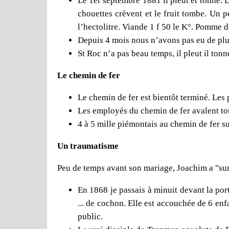
Le 1er septembre 1881 il pleut et tonne. D
chouettes crèvent et le fruit tombe. Un p
l’hectolitre. Viande 1 f 50 le K°. Pomme d
Depuis 4 mois nous n’avons pas eu de pluie
St Roc n’a pas beau temps, il pleut il tonne
Le chemin de fer
Le chemin de fer est bientôt terminé. Les 
Les employés du chemin de fer avalent tou
4 à 5 mille piémontais au chemin de fer s
Un traumatisme
Peu de temps avant son mariage, Joachim a "sur
En 1868 je passais à minuit devant la por
... de cochon. Elle est accouchée de 6 enfa
public.