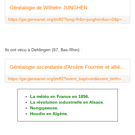
Généalogie de Wilhelm JUNGHEN
https://gw.geneanet.org/jmff2?lang=fr&n=junghen&oc=0&p=wilhelm
Ils ont vécu à Dehlingen (67, Bas-Rhin) :
Généalogie ascendante d'Arsène Fournier et alliés ... (généalogie) - Geneanet
https://gw.geneanet.org/jmff2?event_bapt=on&event_birth=on&event_burial=on&event_death=on&event_marriage=on&lang=fr&m=AS_OK&max=99999&place_1=Dehlingen&search_type=OR&sex=N&sort=alphabetic
La météo en France en 1856.
La révolution industrielle en Alsace
.
Nongqawuse
.
Houdin en Algérie.