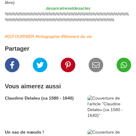
libre).
desancetresetdesactes
%%%%%%%%%%%%%%%%%%%%%%%%%%%%%%%%%%
%%%%%%%%%%%%%%%%%%%%%%%%%%%%%%
#01FOURNIER
#Infographie
#Moment de vie
Partager
Vous aimerez aussi
Claudine Delaleu (ca 1580 - 1640)
Un sac de nœuds !