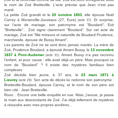
le nom de Zoé Bretteville. L'acte précise que Jean n'est pas
marié.
La petite Zoé grandit et le
20 octobre 1853
, elle épouse Noël
Carrey à Morainville-Jouveaux (27, Eure)
. Et surprise,
(acte 37)
sur l'acte de mariage, son patronyme est "Boudard". Exit
"Bretteville"... Zoé signe clairement "Boudard". Sur cet acte de
mariage, Zoé est "fille mineure et naturelle de Boudard Prudence,
marchande, épouse de Bussy Amant".
Les parents de Zoé ne se sont donc jamais mariés. La mère de
Zoé, Prudence Boudard, a épousé Amant Bussy, le
13 novembre
1837 à Pont-Audemer
. Amant Bussy n'a pas reconnu
(acte 31)
l'enfant, et pour cause : elle avait déjà un père. Mais pourquoi ce
nom de "Boudard" ? Il existe des mystères familiaux bien
complexes.
Zoé décède bien jeune, à 37 ans, le
23 mars 1871 à
Lieurey
. Son acte de décès lui redonne son patronyme :
(acte 29)
Bretteville-Boudard, épouse Carrey, et le nom de son père est
bien cité : Jean Bretteville.
Rooo... Encore une belle enquête en vue. Mais, j'avoue, je passe
la main aux descendants de Zoé. J'ai déjà tellement de mystères
à résoudre avec mes propres ancêtres...