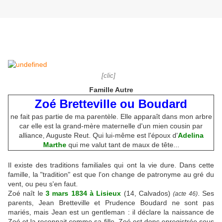
[clic]
Famille Autre
Zoé Bretteville ou Boudard
ne fait pas partie de ma parentèle. Elle apparaît dans mon arbre
car elle est la grand-mère maternelle d'un mien cousin par
alliance, Auguste Reut. Qui lui-même est l'époux d'
Adelina
Marthe
qui me valut tant de maux de tête...
Il existe des traditions familiales qui ont la vie dure. Dans cette
famille, la "tradition" est que l'on change de patronyme au gré du
vent, ou peu s'en faut.
Zoé naît le
3 mars 1834 à Lisieux
(14, Calvados)
. Ses
(acte 46)
parents, Jean Bretteville et Prudence Boudard ne sont pas
mariés, mais Jean est un gentleman : il déclare la naissance de
Zoé et la reconnait comme sa fille. Zoé est donc enregistrée sous