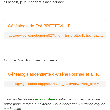
Si besoin, je leur parlerais de Sherlock !
Généalogie de Zoë BRETTEVILLE
https://gw.geneanet.org/jmff2?lang=fr&n=bretteville&oc=0&p=zoe
Comme Zoé, ils ont vécu à Lisieux :
Généalogie ascendante d'Arsène Fournier et alliés ... (généalogie) - Geneanet
https://gw.geneanet.org/jmff2?event_bapt=on&event_birth=on&event_burial=on&event_death=on&event_marriage=on&lang=fr&m=AS_OK&max=99999&place_1=Lisieux&search_type=OR&sex=N&sort=alphabetic
Tous les textes de
cette couleur
contiennent un lien vers une
autre page, interne ou externe. Pour y accéder, il suffit de cliquer
sur le texte.