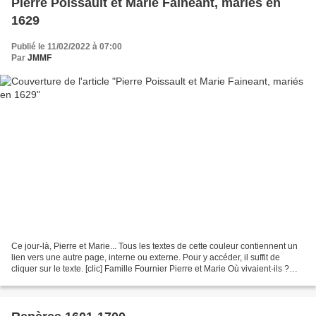
Pierre Poissault et Marie Faineant, mariés en
1629
Publié le 11/02/2022 à 07:00
Par
JMMF
Ce jour-là, Pierre et Marie... Tous les textes de cette couleur contiennent un
lien vers une autre page, interne ou externe. Pour y accéder, il suffit de
cliquer sur le texte. [clic] Famille Fournier Pierre et Marie Où vivaient-ils ?
Brins d'histoire [clic...