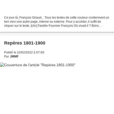
Ce jour-là, François Giraud... Tous les textes de cette couleur contiennent un
lien vers une autre page, interne ou externe. Pour y accéder, il suffit de
cliquer sur le texte. [clic] Famille Fournier François Où vivait-il ? Brins
d'histoire [clic sur...
Repères 1801-1900
Publié le 22/02/2022 à 07:00
Par
JMMF