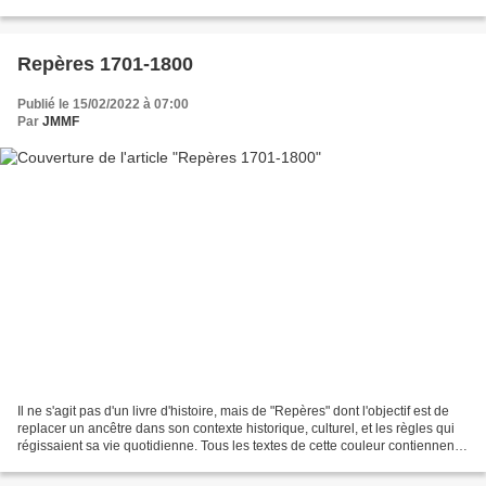
ils ? Brins d'histoire Antoine...
Repères 1701-1800
Publié le 15/02/2022 à 07:00
Par
JMMF
Il ne s'agit pas d'un livre d'histoire, mais de "Repères" dont l'objectif est de
replacer un ancêtre dans son contexte historique, culturel, et les règles qui
régissaient sa vie quotidienne. Tous les textes de cette couleur contiennent
un lien vers une...