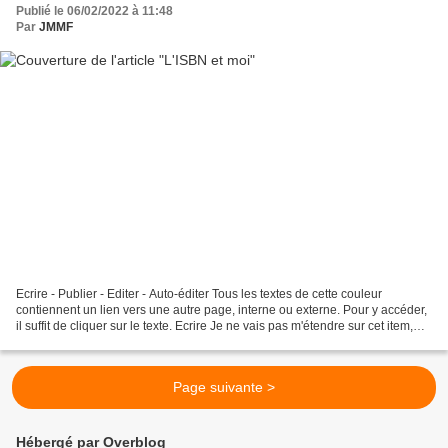
Publié le 06/02/2022 à 11:48
Par
JMMF
Ecrire - Publier - Editer - Auto-éditer Tous les textes de cette couleur
contiennent un lien vers une autre page, interne ou externe. Pour y accéder,
il suffit de cliquer sur le texte. Ecrire Je ne vais pas m'étendre sur cet item,
car chacun écrit comme...
Page suivante >
Hébergé par Overblog