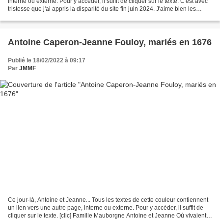
interne ou externe. Pour y accéder, il suffit de cliquer sur le texte. C'est avec
tristesse que j'ai appris la disparité du site fin juin 2024. J'aime bien les
frises. Elles me...
Antoine Caperon-Jeanne Fouloy, mariés en 1676
Publié le 18/02/2022 à 09:17
Par
JMMF
Ce jour-là, Antoine et Jeanne... Tous les textes de cette couleur contiennent
un lien vers une autre page, interne ou externe. Pour y accéder, il suffit de
cliquer sur le texte. [clic] Famille Mauborgne Antoine et Jeanne Où vivaient-