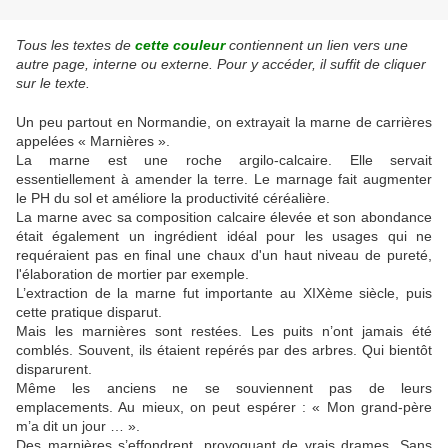
Tous les textes de
cette couleur
contiennent un lien vers une
autre page, interne ou externe. Pour y accéder, il suffit de cliquer
sur le texte.
Un peu partout en Normandie, on extrayait la marne de carrières
appelées « Marnières ».
La marne est une roche argilo-calcaire. Elle servait
essentiellement à amender la terre. Le marnage fait augmenter
le PH du sol et améliore la productivité céréalière.
La marne avec sa composition calcaire élevée et son abondance
était également un ingrédient idéal pour les usages qui ne
requéraient pas en final une chaux d'un haut niveau de pureté,
l'élaboration de mortier par exemple.
L’extraction de la marne fut importante au XIXème siècle, puis
cette pratique disparut.
Mais les marnières sont restées. Les puits n’ont jamais été
comblés. Souvent, ils étaient repérés par des arbres. Qui bientôt
disparurent.
Même les anciens ne se souviennent pas de leurs
emplacements. Au mieux, on peut espérer : « Mon grand-père
m’a dit un jour … ».
Des marnières s’effondrent, provoquant de vrais drames. Sans