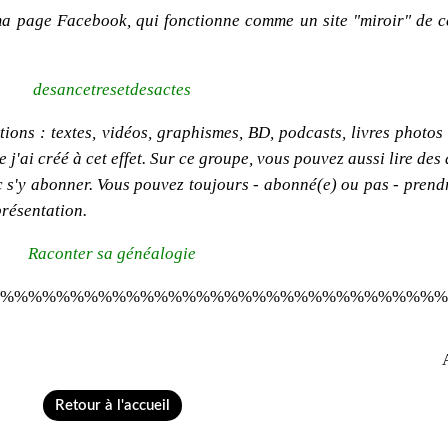
ma page Facebook, qui fonctionne comme un site "miroir" de c
desancetresetdesactes
ions : textes, vidéos, graphismes, BD, podcasts, livres photos e
'ai créé à cet effet. Sur ce groupe, vous pouvez aussi lire des 
onc s'y abonner. Vous pouvez toujours - abonné(e) ou pas - pren
présentation.
Raconter sa généalogie
%%%%%%%%%%%%%%%%%%%%%%%%%%%%%%%%
Retour à l'accueil