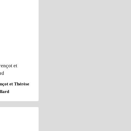
nçot et Thérèse
llard