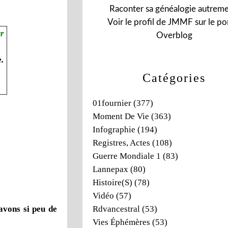
Raconter sa généalogie autreme
Voir le profil de
JMMF
sur le por
ur
Overblog
.
Catégories
01fournier
(377)
Moment De Vie
(363)
Infographie
(194)
Registres, Actes
(108)
Guerre Mondiale 1
(83)
Lannepax
(80)
Histoire(s)
(78)
Vidéo
(57)
avons si peu de
Rdvancestral
(53)
Vies Éphémères
(53)