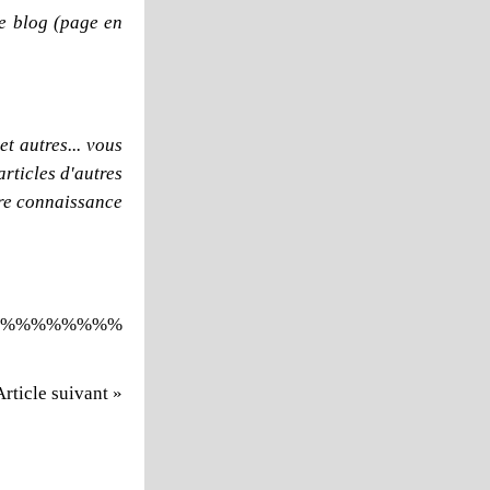
e blog (page en
t autres... vous
articles d'autres
dre connaissance
%%%%%%%%
Article suivant »