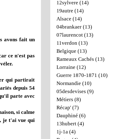
12sylvere
(14)
19autre
(14)
Alsace
(14)
04brankaer
(13)
07laurencot
(13)
s avons fait un
11verdon
(13)
Belgique
(13)
car ce n'est pas
Rameaux Cachés
(13)
véler.
Lorraine
(12)
Guerre 1870-1871
(10)
er qui partirait
Normandie
(10)
mariés depuis 54
05desdevises
(9)
qu'il parte avec
Métiers
(8)
Récap'
(7)
maison, si calme
Dauphiné
(6)
 je t'ai vue qui
13hubert
(4)
1j-1a
(4)