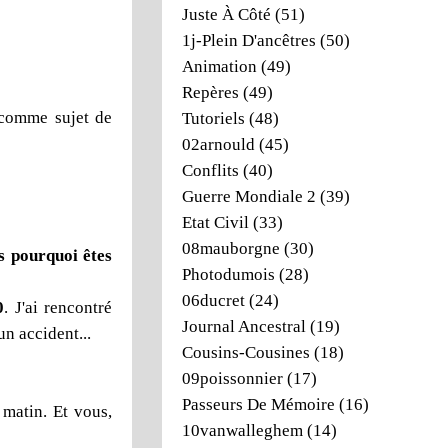
Juste À Côté
(51)
1j-Plein D'ancêtres
(50)
Animation
(49)
Repères
(49)
i comme sujet de
Tutoriels
(48)
02arnould
(45)
Conflits
(40)
Guerre Mondiale 2
(39)
Etat Civil
(33)
08mauborgne
(30)
s pourquoi êtes
Photodumois
(28)
06ducret
(24)
0
. J'ai rencontré
Journal Ancestral
(19)
un accident...
Cousins-Cousines
(18)
09poissonnier
(17)
Passeurs De Mémoire
(16)
 matin. Et vous,
10vanwalleghem
(14)