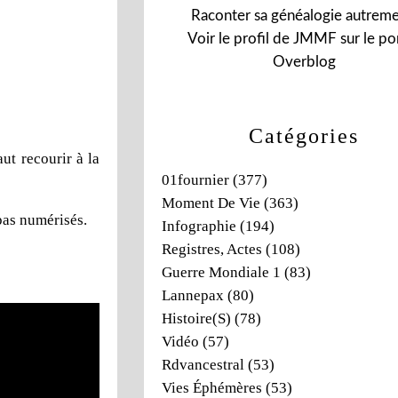
Raconter sa généalogie autreme
Voir le profil de
JMMF
sur le por
Overblog
Catégories
ut recourir à la
01fournier
(377)
Moment De Vie
(363)
 pas numérisés.
Infographie
(194)
Registres, Actes
(108)
Guerre Mondiale 1
(83)
Lannepax
(80)
Histoire(s)
(78)
Vidéo
(57)
Rdvancestral
(53)
Vies Éphémères
(53)