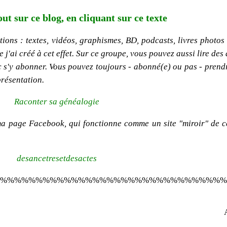
out sur ce blog, en cliquant sur ce texte
ions : textes, vidéos, graphismes, BD, podcasts, livres photos e
'ai créé à cet effet. Sur ce groupe, vous pouvez aussi lire des 
onc s'y abonner. Vous pouvez toujours - abonné(e) ou pas - pren
présentation.
Raconter sa généalogie
ma page Facebook, qui fonctionne comme un site "miroir" de c
desancetresetdesactes
%%%%%%%%%%%%%%%%%%%%%%%%%%%%%%%%