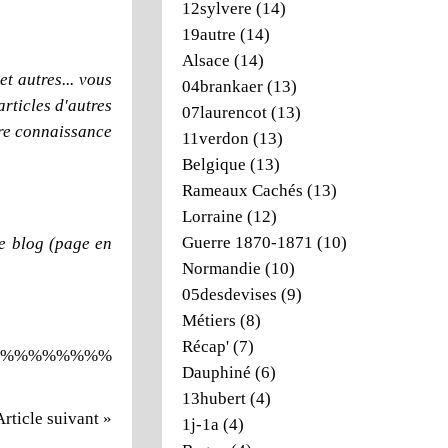
12sylvere
(14)
19autre
(14)
Alsace
(14)
t autres... vous
04brankaer
(13)
articles d'autres
07laurencot
(13)
dre connaissance
11verdon
(13)
Belgique
(13)
Rameaux Cachés
(13)
Lorraine
(12)
Guerre 1870-1871
(10)
e blog (page en
Normandie
(10)
05desdevises
(9)
Métiers
(8)
Récap'
(7)
%%%%%%%%
Dauphiné
(6)
13hubert
(4)
Article suivant »
1j-1a
(4)