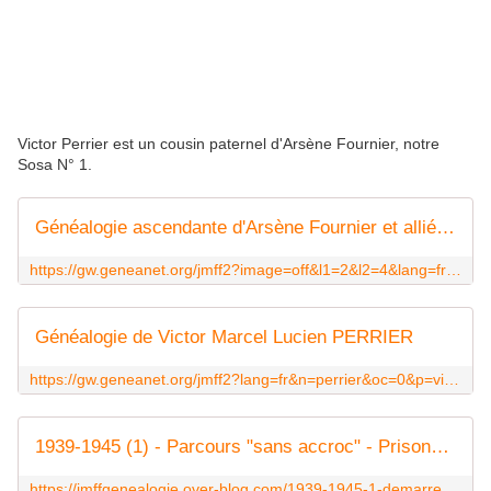
Victor Perrier est un cousin paternel d'Arsène Fournier, notre
Sosa N° 1.
Généalogie ascendante d'Arsène Fournier et alliés ... - Geneanet
https://gw.geneanet.org/jmff2?image=off&l1=2&l2=4&lang=fr&m=RL&n=perrier&n1=perrier&n2=fournier&nz=fournier&p=jean+pierre+victor&p1=victor+marcel+lucien&p2=arsene&pz=arsene&spouse=on
Généalogie de Victor Marcel Lucien PERRIER
https://gw.geneanet.org/jmff2?lang=fr&n=perrier&oc=0&p=victor+marcel+lucien
1939-1945 (1) - Parcours "sans accroc" - Prisonniers de guerre - DES ANCETRES ET DES ACTES
https://jmffgenealogie.over-blog.com/1939-1945-1-demarrer-les-recherches.html