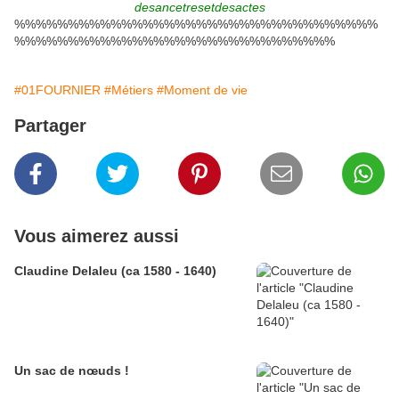
desancetresetdesactes
%%%%%%%%%%%%%%%%%%%%%%%%%%%%%%%%%%
%%%%%%%%%%%%%%%%%%%%%%%%%%%%%%
#01FOURNIER
#Métiers
#Moment de vie
Partager
Vous aimerez aussi
Claudine Delaleu (ca 1580 - 1640)
Un sac de nœuds !