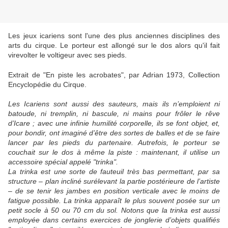
Les jeux icariens sont l'une des plus anciennes disciplines des
arts du cirque. Le porteur est allongé sur le dos alors qu'il fait
virevolter le voltigeur avec ses pieds.
Extrait de "En piste les acrobates", par Adrian 1973, Collection
Encyclopédie du Cirque.
Les Icariens sont aussi des sauteurs, mais ils n’emploient ni
batoude, ni tremplin, ni bascule, ni mains pour frôler le rêve
d’Icare ; avec une infinie humilité corporelle, ils se font objet, et,
pour bondir, ont imaginé d’être des sortes de balles et de se faire
lancer par les pieds du partenaire. Autrefois, le porteur se
couchait sur le dos à même la piste : maintenant, il utilise un
accessoire spécial appelé "trinka".
La trinka est une sorte de fauteuil très bas permettant, par sa
structure – plan incliné surélevant la partie postérieure de l’artiste
– de se tenir les jambes en position verticale avec le moins de
fatigue possible. La trinka apparaît le plus souvent posée sur un
petit socle à 50 ou 70 cm du sol. Notons que la trinka est aussi
employée dans certains exercices de jonglerie d’objets qualifiés