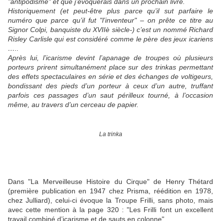
"antipodisme" et que j’évoquerais dans un prochain livre.
Historiquement (et peut-être plus parce qu’il sut parfaire le
numéro que parce qu’il fut "l’inventeur" – on prête ce titre au
Signor Colpi, banquiste du XVIIè siècle-) c’est un nommé Richard
Risley Carlisle qui est considéré comme le père des jeux icariens
…..
Après lui, l’icarisme devint l’apanage de troupes où plusieurs
porteurs prirent simultanément place sur des trinkas permettant
des effets spectaculaires en série et des échanges de voltigeurs,
bondissant des pieds d’un porteur à ceux d’un autre, truffant
parfois ces passages d’un saut périlleux tourné, à l’occasion
même, au travers d’un cerceau de papier.
La trinka
Dans "La Merveilleuse Histoire du Cirque" de Henry Thétard
(première publication en 1947 chez Prisma, réédition en 1978,
chez Julliard), celui-ci évoque la Troupe Frilli, sans photo, mais
avec cette mention à la page 320 : "Les Frilli font un excellent
travail combiné d’icarisme et de sauts en colonne".