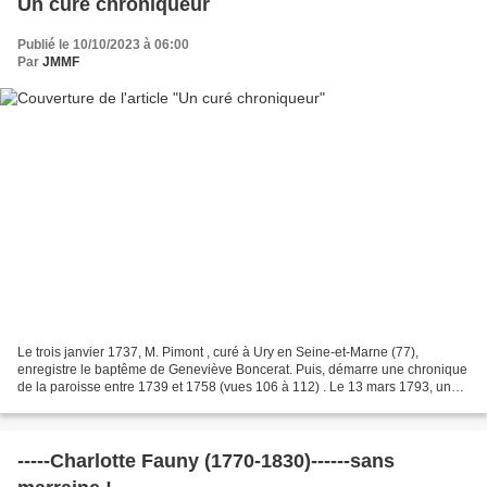
Un curé chroniqueur
Publié le 10/10/2023 à 06:00
Par
JMMF
Le trois janvier 1737, M. Pimont , curé à Ury en Seine-et-Marne (77),
enregistre le baptême de Geneviève Boncerat. Puis, démarre une chronique
de la paroisse entre 1739 et 1758 (vues 106 à 112) . Le 13 mars 1793, une
autre personne relate un vol commis...
-----Charlotte Fauny (1770-1830)------sans