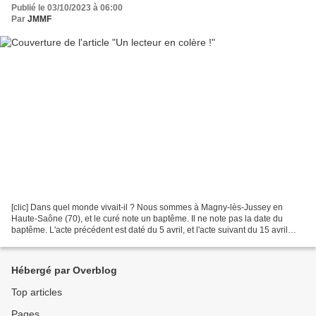
Publié le 03/10/2023 à 06:00
Par
JMMF
[clic] Dans quel monde vivait-il ? Nous sommes à Magny-lès-Jussey en
Haute-Saône (70), et le curé note un baptême. Il ne note pas la date du
baptême. L'acte précédent est daté du 5 avril, et l'acte suivant du 15 avril
1782. Donc le baptême a eu lieu entre...
Hébergé par Overblog
Top articles
Pages