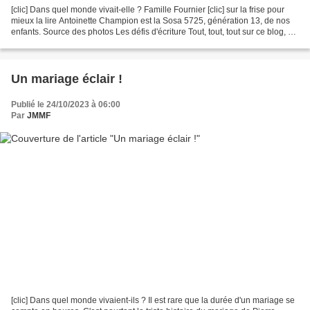
[clic] Dans quel monde vivait-elle ? Famille Fournier [clic] sur la frise pour
mieux la lire Antoinette Champion est la Sosa 5725, génération 13, de nos
enfants. Source des photos Les défis d'écriture Tout, tout, tout sur ce blog, en
cliquant sur...
Un mariage éclair !
Publié le 24/10/2023 à 06:00
Par
JMMF
[clic] Dans quel monde vivaient-ils ? Il est rare que la durée d'un mariage se