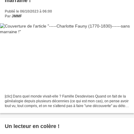
marraine !
Publié le 06/10/2023 à 06:00
Par
JMMF
[clic] Dans quel monde vivait-elle ? Famille Desdevises Quand on fait de la
généalogie depuis plusieurs décennies (ce qui est mon cas), on pense avoir
tout vu, tout compris, et on ne s'attend pas à faire "une découverte" au détour
d'un simple acte de...
Un lecteur en colère !