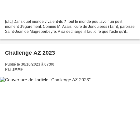
[clic] Dans quel monde vivaient-ils ? Tout le monde peut avoir un petit
moment d'égarement. Comme M. Azaïs , curé de Jonquières (Tarn), paroisse
Saint-Jean de Magreperbeyre. A sa décharge, il faut dire que l'acte qu'il
rédige est daté du 17 avril 1792....
Challenge AZ 2023
Publié le 30/10/2023 à 07:00
Par
JMMF