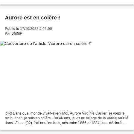
acte, page droite) à Routot...
Aurore est en colère !
Publié le 17/10/2023 à 06:00
Par
JMMF
[clic] Dans quel monde vivait-elle ? Moi, Aurore Virginie Carlier , je vous le
dit tout net : je suis en colère. J'ai 46 ans, je vis au village de la Vallée au Blé
dans l'Aisne (02). J'ai neuf enfants, nés entre 1865 et 1884, tous déclarés
comme il faut...