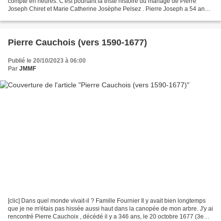
compte en heures. C'est pourtant la triste histoire du mariage de Pierre
Joseph Chiret et Marie Catherine Josèphe Pelsez . Pierre Joseph a 54 ans,
il est propriétaire et vit...
Pierre Cauchois (vers 1590-1677)
Publié le 20/10/2023 à 06:00
Par
JMMF
[clic] Dans quel monde vivait-il ? Famille Fournier Il y avait bien longtemps
que je ne m'étais pas hissée aussi haut dans la canopée de mon arbre. J'y ai
rencontré Pierre Cauchoix , décédé il y a 346 ans, le 20 octobre 1677 (3e