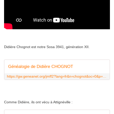
Didière Chognot est notre Sosa 3941, génération XII.
Généalogie de Didière CHOGNOT
https://gw.geneanet.org/jmff2?lang=fr&n=chognot&oc=0&p=didiere
Comme Didière, ils ont vécu à Attignéville :