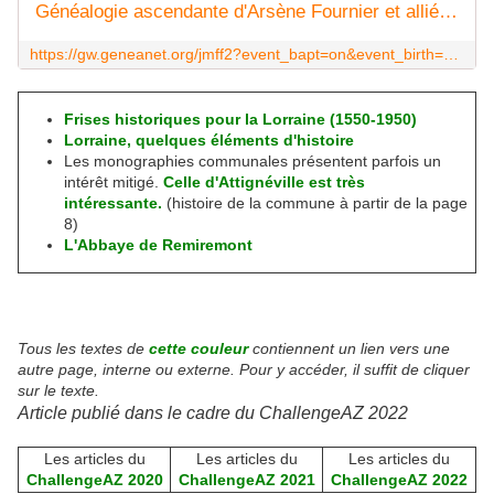
Généalogie ascendante d'Arsène Fournier et alliés ... (généalogie) - Geneanet
https://gw.geneanet.org/jmff2?event_bapt=on&event_birth=on&event_burial=on&event_death=on&event_marriage=on&lang=fr&m=AS_OK&max=99999&place_1=attigneville&search_type=OR&sex=N&sort=alphabetic
Frises historiques pour la Lorraine (1550-1950)
Lorraine, quelques éléments d'histoire
Les monographies communales présentent parfois un
intérêt mitigé.
Celle d'Attignéville est très
intéressante.
(histoire de la commune à partir de la page
8)
L'Abbaye de Remiremont
Tous les textes de
cette couleur
contiennent un lien vers une
autre page, interne ou externe. Pour y accéder, il suffit de cliquer
sur le texte.
Article publié dans le cadre du ChallengeAZ 2022
Les articles du
Les articles du
Les articles du
ChallengeAZ 2020
ChallengeAZ 2021
ChallengeAZ 2022