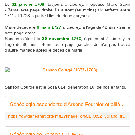
Le
31 janvier 1708
, toujours à Lieurey, il épouse Marie Savin
- 3ème acte page droite. Ils auront (au moins) six enfants entre
1711 et 1723 : quatre filles de deux garçons.
Marie décède le
6 mars 1727
à Lieurey, à l'âge de 42 ans - 2ème
acte page droite.
Sanson s'éteint le
30 novembre 1763
, également à Lieurey, à
l'âge de 86 ans - 4ème acte page gauche. Je n'ai pas trouvé
d'autre mariage après le décès de Marie.
Sanson Courgé est le Sosa 614, génération 10, de nos enfants.
Généalogie ascendante d'Arsène Fournier et alliés ... - Geneanet
https://gw.geneanet.org/jmff2?image=off&l1=0&l2=9&lang=fr&m=RL&n=courge&n1=courge&n2=fournier&nz=fournier&p=sanson&p1=sanson&p2=arsene&pz=arsene&spouse=on
Généalogie de Sanson COURGE