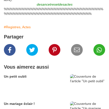
desancetresetdesactes
%%%%%%%%%%%%%%%%%%%%%%%%%%%%%%%%%%
%%%%%%%%%%%%%%%%%%%%%%%%%%%%%%
#Registres, Actes
Partager
Vous aimerez aussi
Un petit oubli
Un mariage éclair !