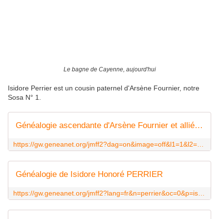
Le bagne de Cayenne, aujourd'hui
Isidore Perrier est un cousin paternel d'Arsène Fournier, notre
Sosa N° 1.
Généalogie ascendante d'Arsène Fournier et alliés ... - Geneanet
https://gw.geneanet.org/jmff2?dag=on&image=off&l1=1&l2=6&lang=fr&m=RL&n=perrier&n1=perrier&n2=fournier&nz=fournier&p=jean+pierre&p1=isidore+honore&p2=arsene&pz=arsene
Généalogie de Isidore Honoré PERRIER
https://gw.geneanet.org/jmff2?lang=fr&n=perrier&oc=0&p=isidore+honore