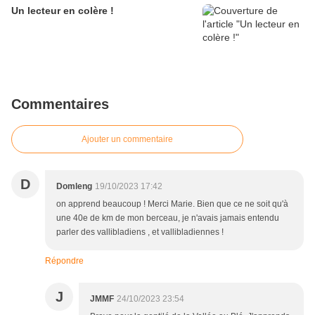
Un lecteur en colère !
Commentaires
Ajouter un commentaire
D
Domleng
19/10/2023 17:42
on apprend beaucoup ! Merci Marie. Bien que ce ne soit qu'à
une 40e de km de mon berceau, je n'avais jamais entendu
parler des vallibladiens , et vallibladiennes !
Répondre
J
JMMF
24/10/2023 23:54