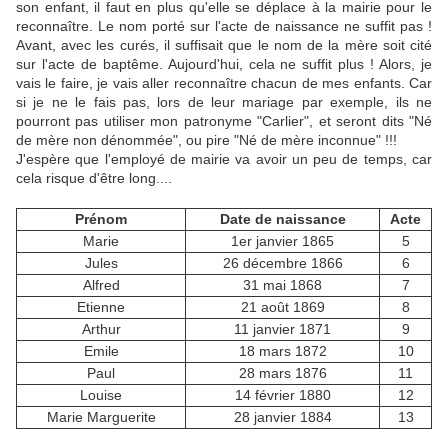
son enfant, il faut en plus qu'elle se déplace à la mairie pour le
reconnaître. Le nom porté sur l'acte de naissance ne suffit pas !
Avant, avec les curés, il suffisait que le nom de la mère soit cité
sur l'acte de baptême. Aujourd'hui, cela ne suffit plus ! Alors, je
vais le faire, je vais aller reconnaître chacun de mes enfants. Car
si je ne le fais pas, lors de leur mariage par exemple, ils ne
pourront pas utiliser mon patronyme "Carlier", et seront dits "Né
de mère non dénommée", ou pire "Né de mère inconnue" !!!
J'espère que l'employé de mairie va avoir un peu de temps, car
cela risque d'être long....
Prénom
Date de naissance
Acte
Marie
1er janvier 1865
5
Jules
26 décembre 1866
6
Alfred
31 mai 1868
7
Etienne
21 août 1869
8
Arthur
11 janvier 1871
9
Emile
18 mars 1872
10
Paul
28 mars 1876
11
Louise
14 février 1880
12
Marie Marguerite
28 janvier 1884
13