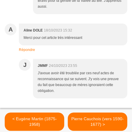
Bravo pour la gentilé de la Vallée au Blé. J'apprends
aussi.
A
Aline DOLE
18/10/2023 15:32
Merci pour cet article très intéressant
Répondre
J
JMMF
24/10/2023 23:55
J'avoue avoir été troublée par ces neuf actes de
reconnaissance qui se suivent. J'y vois une preuve
du fait que beaucoup de mères ignoraient cette
obligation.
< Eugène Martin (1875-
Pierre Cauchois (vers 1590-
1958)
1677) >