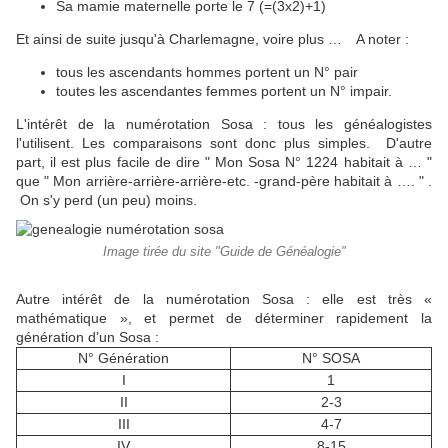
Sa mamie maternelle porte le 7 (=(3x2)+1)
Et ainsi de suite jusqu'à Charlemagne, voire plus … A noter :
tous les ascendants hommes portent un N° pair
toutes les ascendantes femmes portent un N° impair.
L'intérêt de la numérotation Sosa : tous les généalogistes
l'utilisent. Les comparaisons sont donc plus simples. D'autre
part, il est plus facile de dire " Mon Sosa N° 1224 habitait à … "
que " Mon arrière-arrière-arrière-etc. -grand-père habitait à …. " .
On s'y perd (un peu) moins.
Image tirée du site "Guide de Généalogie"
Autre intérêt de la numérotation Sosa : elle est très «
mathématique », et permet de déterminer rapidement la
génération d’un Sosa :
N° Génération
N° SOSA
I
1
II
2-3
III
4-7
IV
8-15