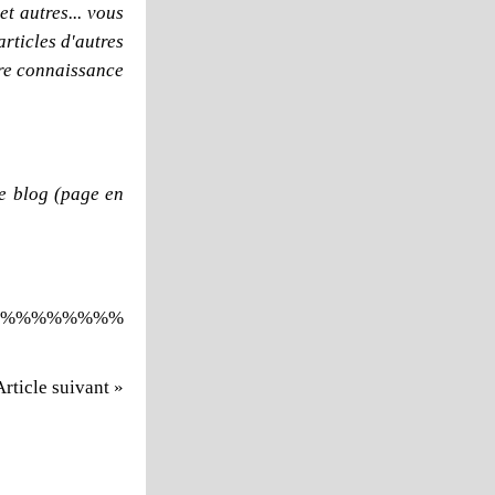
t autres... vous
articles d'autres
dre connaissance
e blog (page en
%%%%%%%%
Article suivant »