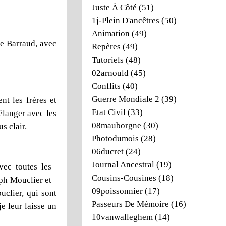
Juste À Côté
(51)
1j-Plein D'ancêtres
(50)
Animation
(49)
te Barraud, avec
Repères
(49)
Tutoriels
(48)
02arnould
(45)
Conflits
(40)
Guerre Mondiale 2
(39)
nt les frères et
Etat Civil
(33)
élanger avec les
08mauborgne
(30)
s clair.
Photodumois
(28)
06ducret
(24)
Journal Ancestral
(19)
vec toutes les
Cousins-Cousines
(18)
eph Mouclier et
09poissonnier
(17)
uclier, qui sont
Passeurs De Mémoire
(16)
je leur laisse un
10vanwalleghem
(14)