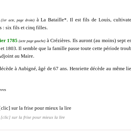
à La Bataille*. Il est fils de Louis, cultivat
(1er acte, page droite)
: six fils et cinq filles.
ier 1785
à Crézières. Ils auront (au moins) sept enf
(acte page gauche)
 et 1803. Il semble que la famille passe toute cette période trou
Adjoint au Maire.
décède à Aubigné, âgé de 67 ans. Henriette décède au même li
èvres
[clic] sur la frise pour mieux la lire