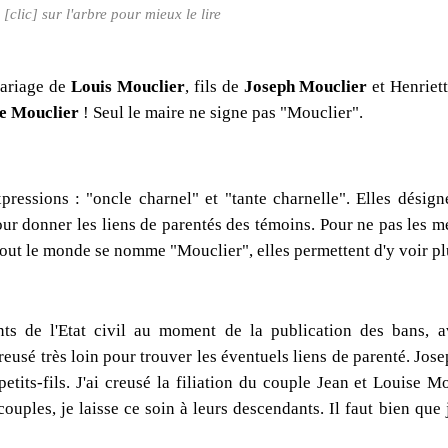
[clic] sur l'arbre pour mieux le lire
mariage de
Louis Mouclier
, fils de
Joseph Mouclier
et Henriet
se Mouclier
! Seul le maire ne signe pas "Mouclier".
essions : "oncle charnel" et "tante charnelle". Elles désigne
our donner les liens de parentés des témoins. Pour ne pas les m
tout le monde se nomme "Mouclier", elles permettent d'y voir plu
nts de l'Etat civil au moment de la publication des bans, a
creusé très loin pour trouver les éventuels liens de parenté. Jos
tits-fils. J'ai creusé la filiation du couple Jean et Louise Mo
couples, je laisse ce soin à leurs descendants. Il faut bien que 