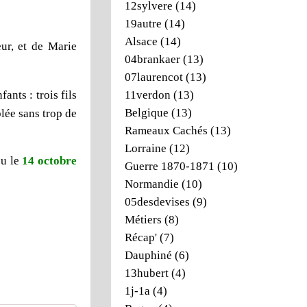
12sylvere
(14)
19autre
(14)
Alsace
(14)
eur, et de Marie
04brankaer
(13)
07laurencot
(13)
ants : trois fils
11verdon
(13)
Belgique
(13)
blée sans trop de
Rameaux Cachés
(13)
Lorraine
(12)
eu le
14 octobre
Guerre 1870-1871
(10)
Normandie
(10)
05desdevises
(9)
Métiers
(8)
Récap'
(7)
Dauphiné
(6)
13hubert
(4)
1j-1a
(4)