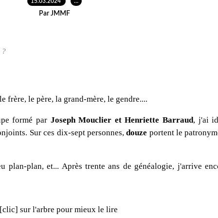
15.03.2024
…
Par JMMF
 ?
e frère, le père, la grand-mère, le gendre....
oupe formé par
Joseph Mouclier et Henriette Barraud
, j'ai 
onjoints. Sur ces dix-sept personnes,
douze
portent le patronym
eu plan-plan, et... Après trente ans de généalogie, j'arrive en