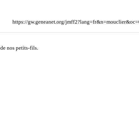
https://gw.geneanet.org/jmff2?lang=fr&n=mouclier&oc
de nos petits-fils.