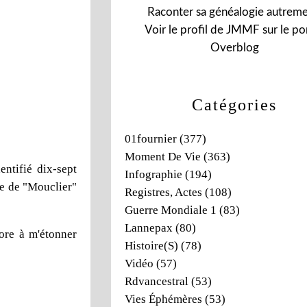
Raconter sa généalogie autreme
Voir le profil de
JMMF
sur le por
Overblog
Catégories
01fournier
(377)
Moment De Vie
(363)
identifié dix-sept
Infographie
(194)
e de "Mouclier"
Registres, Actes
(108)
Guerre Mondiale 1
(83)
Lannepax
(80)
core à m'étonner
Histoire(s)
(78)
Vidéo
(57)
Rdvancestral
(53)
Vies Éphémères
(53)