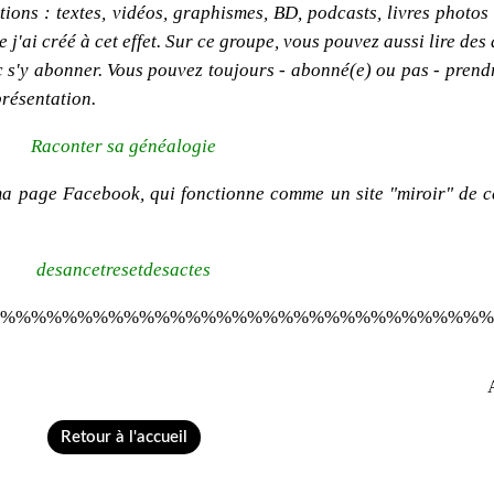
ions : textes, vidéos, graphismes, BD, podcasts, livres photos e
'ai créé à cet effet. Sur ce groupe, vous pouvez aussi lire des 
onc s'y abonner. Vous pouvez toujours - abonné(e) ou pas - pren
présentation.
Raconter sa généalogie
ma page Facebook, qui fonctionne comme un site "miroir" de c
desancetresetdesactes
%%%%%%%%%%%%%%%%%%%%%%%%%%%%%%%%
Retour à l'accueil